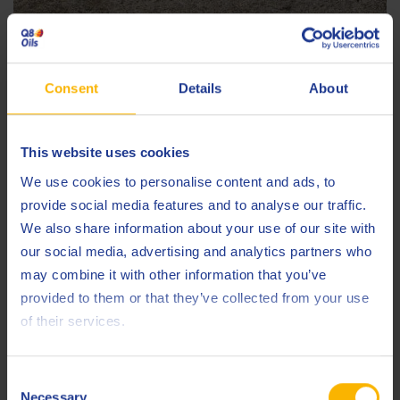
Photo by Julien Delfosse – DPPI
Consent
Details
About
Comme si cela n’était pas déjà assez difficile, un moment à
couper le souffle s’est déroulé lorsqu’une collision s’est
produite entre les voitures Cadillac et BMW. Heureusement,
This website uses cookies
les deux pilotes en sont sortis indemnes, mais leurs
We use cookies to personalise content and ads, to
véhicules étaient lourdement endommagés. Avec la
provide social media features and to analyse our traffic.
direction de course prenant des mesures rapides pour
We also share information about your use of our site with
dégager les débris et réparer la glissière de sécurité, il y a eu
our social media, advertising and analytics partners who
une attente tendue de près de deux heures avant que la
may combine it with other information that you’ve
course puisse reprendre.
provided to them or that they’ve collected from your use
of their services.
La détermination de Sébastien est restée inébranlable alors
qu’il repartait de la 15e position. En témoignage de son
talent, il a non seulement récupéré sa position mais a
Consent
Necessary