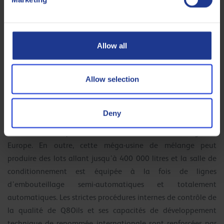
Blending Plant Antwerp in 2016
Allow all
Aujourd’hui, Q8Oils exploite une usine de mélange dernier
cri, respectueuse de l’environnement, dont la capacité
Allow selection
actuelle de 125 millions de litres de lubrifiants pourra
évoluer pour atteindre 250 millions de litres par an. Avec 24
réservoirs d’huile de base et 42 réservoirs d’additifs, l’usine
Deny
peut produire efficacement la plus large gamme de produits
lubrifiants finis parmi toutes les usines de mélange en
Europe. En outre, cette méga-usine de mélange peut
produire des lots allant jusqu’à 400 000 litres et la salle de
conditionnement est équipée à la fois de lignes
d’embouteillage semi-automatiques et totalement
automatiques. Les strictes procédures internes de contrôle de
la qualité de Q8Oils et ses capacités de développement
technique de renommée internationale sont renforcées par