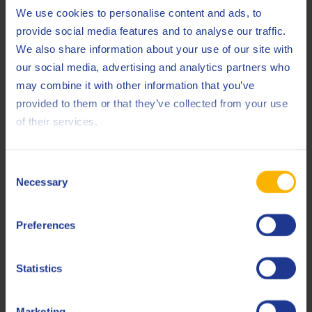
Plan directeur de rénovation de 100 millions de
We use cookies to personalise content and ads, to
dollars
provide social media features and to analyse our traffic.
We also share information about your use of our site with
our social media, advertising and analytics partners who
Pour soutenir le programme ambitieux d’expansion que
may combine it with other information that you’ve
Q8Oils mène en Europe et dans le reste du monde, Q8Oils a
provided to them or that they’ve collected from your use
décidé de lancer un plan directeur de rénovation pour
of their services.
l’usine de mélange d’Anvers. Au cours de la première phase,
de 2007 à 2009, les bras de chargement, la salle de
conditionnement et la ferme de réservoirs d’huile de base
Consent
ont été rénovés, moyennant un investissement de près de 30
Necessary
Selection
millions de dollars. De 2012 à 2015, Q8Oils a dépensé 70
millions de dollars supplémentaires pour la construction
Preferences
d’un entrepôt d’emballages vides, une nouvelle installation
de mélange et le stockage en vrac inhérent ainsi qu’un
Statistics
nouvel entrepôt pour le stockage des additifs.
Marketing