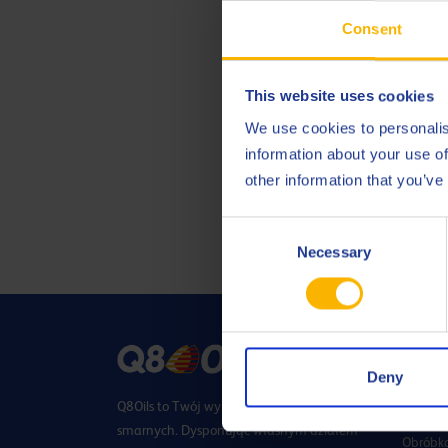
Consent
This website uses cookies
We use cookies to personalis
information about your use of
other information that you’ve
Consent
Necessary
Selection
PRZEM
Deny
Q8Oils to Twój wybrany dostawca środków
Energe
smarnych. Dysponując własnym działem
Obróbka