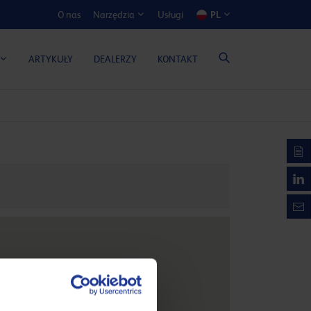
O nas
Usługi
PL
Narzędzia
ATOR KOSZTÓW I KORZYŚCI
ARTYKUŁY
DEALERZY
KONTAKT