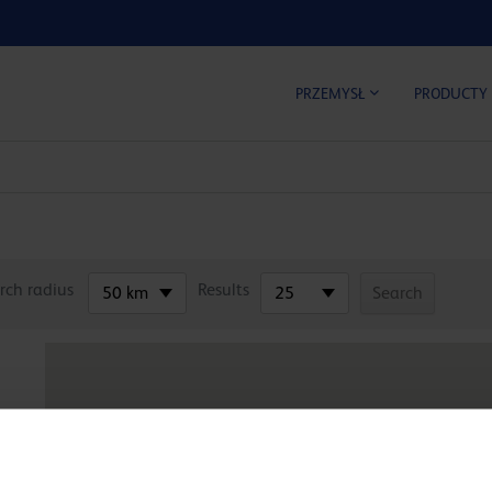
KALKUL
PRZEMYSŁ
PRODUCTY
rch radius
Results
50 km
25