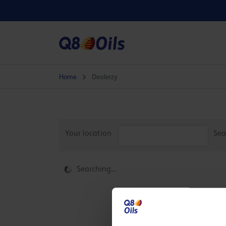
Home
Dealerzy
Your location
Sea
Searching...