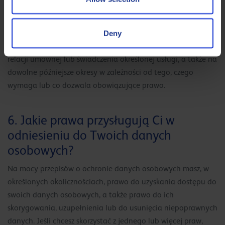
dane osobowe?
Twoje dane osobowe będą przechowywane tak długo, jak to
konieczne, by zrealizować cel, w którym zostały zgromadzone.
Deny
Zasadniczo przechowuje się je przez okres obowiązywania
relacji umownej lub świadczenia określonej usługi, a także na
dowolne późniejsze okresy w zależności od tego, czego
wymaga lub co dozwala obowiązujące prawo.
6. Jakie prawa przysługują Ci w
odniesieniu do Twoich danych
osobowych?
Na mocy przepisów o ochronie danych osobowych masz, w
określonych okolicznościach, prawo do uzyskania dostępu do
swoich danych osobowych, a także prawo do ich
skorygowania, uzupełnienia lub do usunięcia niepoprawnych
danych. Jeśli chcesz skorzystać z jednego lub więcej praw,