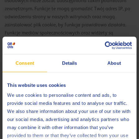
osobowych może zostać udostępniona takim podmiotom
zewnętrznym. Funkcje te mogą gromadzić Twój adres IP, po
odwiedzeniu strony w naszych witrynach oraz mogą
zainstalować plik cookie, by funkcja prawidłowo działała.
Funkcje mediów społecznościowych oraz widżety są
zamieszczane przez podmioty zewnętrzne lub zamieszczane
bezpośrednio w naszych Witrynach internetowych. Niniejsza
Polityka ochrony prywatności nie ma zastosowania do tych
Consent
Details
About
funkcji. Twoje interakcje z tymi funkcjami podlegają polityce
prywatności oraz innym politykom oferujących je spółek.
Więcej informacji na temat plików cookie podmiotów
This website uses cookies
zewnętrznych możesz również znaleźć w naszej Polityce
We use cookies to personalise content and ads, to
dotyczącej plików cookie.
provide social media features and to analyse our traffic.
We also share information about your use of our site with
our social media, advertising and analytics partners who
4. Łącza do innych witryn
may combine it with other information that you’ve
internetowych.
provided to them or that they’ve collected from your use