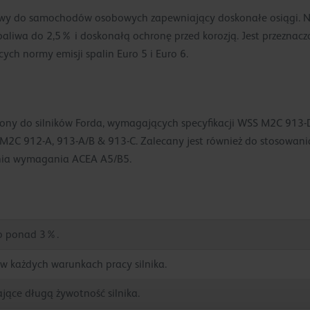
kowy do samochodów osobowych zapewniający doskonałe osiągi. Na
aliwa do 2,5% i doskonałą ochronę przed korozją. Jest przeznacz
ch normy emisji spalin Euro 5 i Euro 6.
ony do silników Forda, wymagających specyfikacji WSS M2C 913-D,
M2C 912-A, 913-A/B & 913-C. Zalecany jest również do stosowani
łnia wymagania ACEA A5/B5.
 o ponad 3%.
w każdych warunkach pracy silnika.
jące długą żywotność silnika.