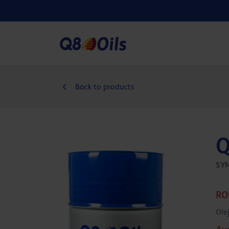
Back to products
Q
SY
RO
Ole