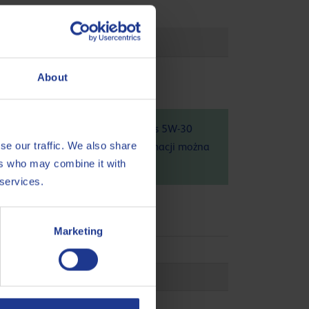
About
roduktu Q8 Formula Techno FE Plus 5W-30
se our traffic. We also share
duktu na środowisko. Więcej informacji można
ers who may combine it with
 services.
Marketing
35-G1
3-A
3-C