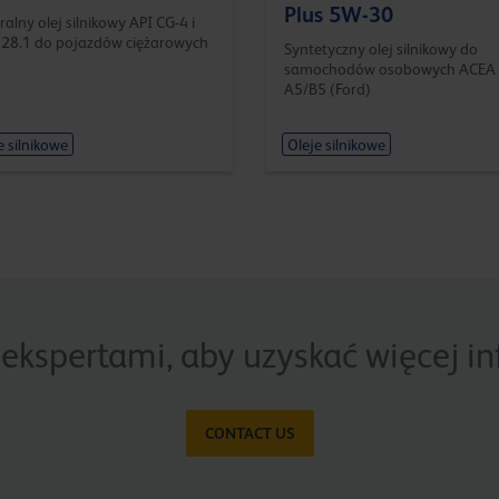
Plus 5W-30
alny olej silnikowy API CG-4 i
28.1 do pojazdów ciężarowych
Syntetyczny olej silnikowy do
samochodów osobowych ACEA
A5/B5 (Ford)
e silnikowe
Oleje silnikowe
 ekspertami, aby uzyskać więcej i
CONTACT US