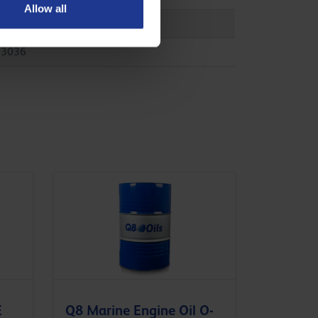
Allow all
.03.5003
53036
E
Q8 Marine Engine Oil O-