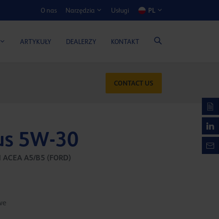
O nas
Usługi
PL
Narzędzia
ATOR KOSZTÓW I KORZYŚCI
ARTYKUŁY
DEALERZY
KONTAKT
CONTACT US
us 5W-30
CEA A5/B5 (FORD)
we