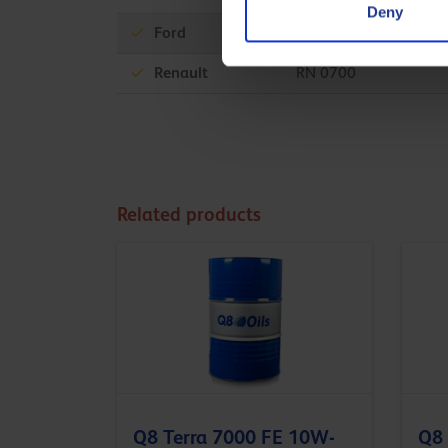
Deny
Ford
M2C913-D
Renault
RN 0700
Related products
Q8 Terra 7000 FE 10W-
Q8