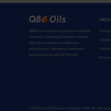
PRZEM
Q8Oils to Twój wybrany dostawca środków
Energe
smarnych. Dysponując własnym działem
Obróbka
R&D oraz nowoczesnym zakładem
produkcyjnym, oferujemy rozwiązania
Motory
dopasowane do potrzeb Klientów.
Przemys
©2026 Kuwait Petroleum Copyright 2020. Wszelkie praw