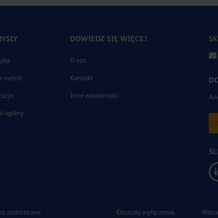
YSŁY
DOWIEDZ SIĘ WIĘCEJ
SK
tyka
O nas
 metali
Kontakt
DO
zacja
Inne wiadomości
And
ł ogólny
ŚL
a zastrzeżone.
Klauzula wyłączenia
Waru