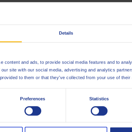
anami oleju
Details
jsca produkcji do bramki (nowoczesny zakład Q8Oils w Belgii), p
e content and ads, to provide social media features and to analy
 Q8Oils, aby dowiedzieć się więcej o pozytywnym wpływie tego pro
 our site with our social media, advertising and analytics partn
 provided to them or that they’ve collected from your use of their
Preferences
Statistics
Fiat
9.555
Ford
M2C91
Ford
M2C91