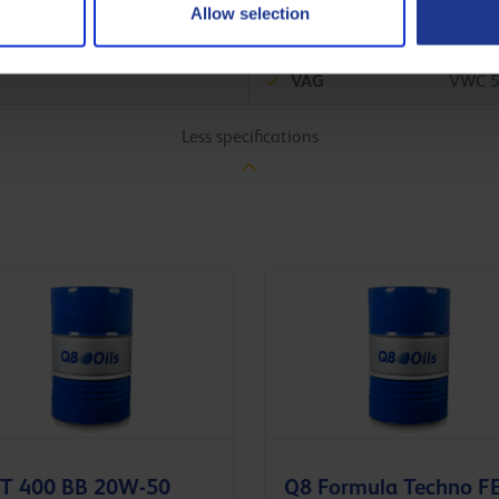
Allow selection
Jaguar Land Rover
STJLR
VAG
VWC 
Less specifications
 T 400 BB 20W-50
Q8 Formula Techno F