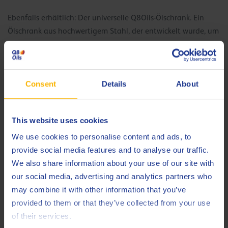
Ebenfalls erhältlich: Der universelle Q8Oils-Ölschrank. Ein
Ölschrank aus hochwertigem Stahl, der entwickelt wurde, um
all Ihre Schmiermittel sicher und geschützt zu lagern.
Consent
Details
About
Kommunikation
This website uses cookies
Eine klare Kommunikation mit Mitarbeitern, Kunden,
Partnern und Stakeholdern ist aus vielen Gründen
We use cookies to personalise content and ads, to
entscheidend, von Sicherheit und Produktionseffizienz bis hin
provide social media features and to analyse our traffic.
zum kommerziellen Erfolg. Q8Oils hat eine Auswahl an Tools
We also share information about your use of our site with
entwickelt, um sicherzustellen, dass Sie die richtige
our social media, advertising and analytics partners who
Unterstützung für Ihre spezifische Anwendung erhalten.
may combine it with other information that you’ve
provided to them or that they’ve collected from your use
of their services.