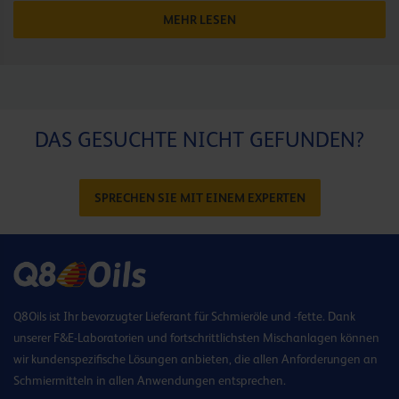
MEHR LESEN
DAS GESUCHTE NICHT GEFUNDEN?
SPRECHEN SIE MIT EINEM EXPERTEN
Q8Oils ist Ihr bevorzugter Lieferant für Schmieröle und -fette. Dank
unserer F&E-Laboratorien und fortschrittlichsten Mischanlagen können
wir kundenspezifische Lösungen anbieten, die allen Anforderungen an
Schmiermitteln in allen Anwendungen entsprechen.