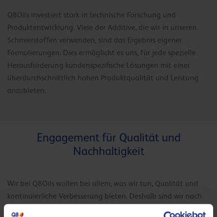
Q8Oils investiert stark in technische Forschung und
Produktentwicklung. Viele der Additive, die wir in unseren
Schmierstoffen verwenden, sind das Ergebnis eigener
Formulierungen. Dies ermöglicht es uns, für jede spezielle
Herausforderung kundenspezifische Lösungen mit einer
überdurchschnittlich hohen Produktqualität und Leistung
anzubieten.
Engagement für Qualität und
Nachhaltigkeit
Wir bei Q8Oils wollen bei allem, was wir tun, Qualität und
kontinuierliche Verbesserung bieten. Deshalb sind wir nach
folgenden internationalen Standards und