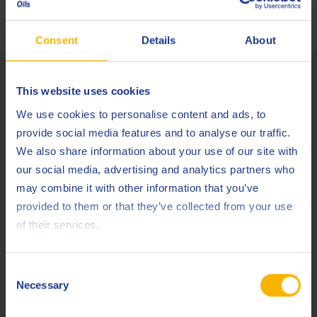
Qualitätssystemen zertifiziert:
Consent
Details
About
Umweltstandards
This website uses cookies
We use cookies to personalise content and ads, to
Es ist das Ziel von Q8Oils, unsere Verantwortung für den
provide social media features and to analyse our traffic.
Schutz der Umwelt zu erfüllen. Deshalb haben wir eine strikte
We also share information about your use of our site with
Unternehmenspolitik in Bezug auf Gesundheit, Arbeitsschutz,
our social media, advertising and analytics partners who
Sicherheit und Umweltschutz (HSSE – Health, Safety,
may combine it with other information that you’ve
Security & Environment) und entsprechen folgenden
provided to them or that they’ve collected from your use
Standards:
of their services.
Consent
Necessary
Selection