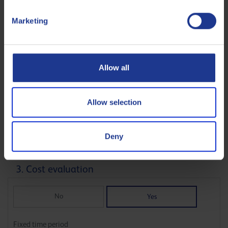
0
10000
Marketing
L
Allow all
Average number of operating hours hrs / day
Allow selection
0
24
hr
Deny
3. Cost evaluation
No
Yes
Fixed time period