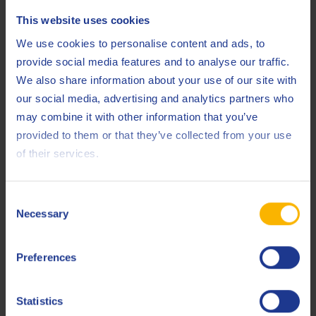
0
100
This website uses cookies
We use cookies to personalise content and ads, to
%
provide social media features and to analyse our traffic.
We also share information about your use of our site with
our social media, advertising and analytics partners who
Oil filter lifespan
Product 1
Product 2
Product 3
may combine it with other information that you’ve
provided to them or that they’ve collected from your use
of their services.
hr
hr
hr
Filter replacement costs
Consent
Necessary
Selection
Downtime cost of
oil change
€
€
Preferences
Engine sump
Statistics