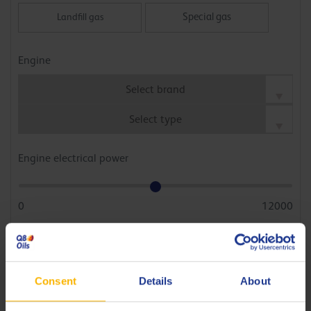
Special gas
Landfill gas
Wood gas, dump gas, etc.
Engine
Engine electrical power
0
12000
kWh
Average efficiency / engine load
Consent
Details
About