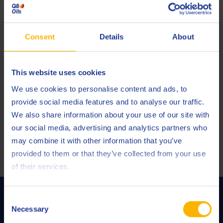
Consent
Details
About
Q8 Cylinder Oil C 460
Dampfzylinderöl
This website uses cookies
We use cookies to personalise content and ads, to
provide social media features and to analyse our traffic.
Kompressoröl
We also share information about your use of our site with
our social media, advertising and analytics partners who
may combine it with other information that you’ve
ALLE PRODUKTE ANZEIGEN
provided to them or that they’ve collected from your use
of their services.
Dienstleistungen von Q8Oils
Consent
Necessary
Selection