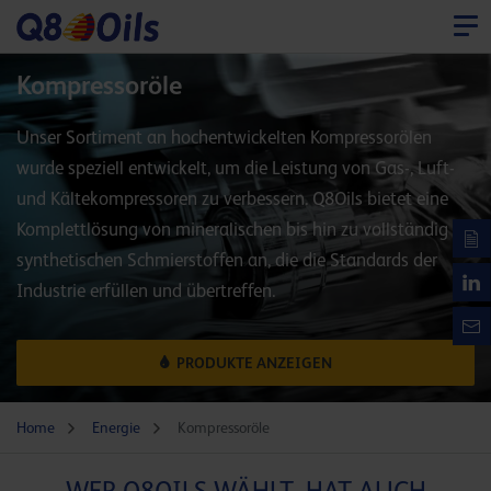
Kompressoröle
Unser Sortiment an hochentwickelten Kompressorölen
wurde speziell entwickelt, um die Leistung von Gas-, Luft-
und Kältekompressoren zu verbessern. Q8Oils bietet eine
Komplettlösung von mineralischen bis hin zu vollständig
synthetischen Schmierstoffen an, die die Standards der
Industrie erfüllen und übertreffen.
PRODUKTE ANZEIGEN
Home
Energie
Kompressoröle
WER Q8OILS WÄHLT, HAT AUCH