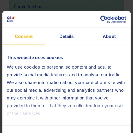
finden Sie
hier
Spezifikationen und Zulassungen
Consent
Details
About
DIN
51506 VDL
ISO
6743-3 DAA
This website uses cookies
ISO
We use cookies to personalise content and ads, to
6743-3 DAB
provide social media features and to analyse our traffic.
ISO
6743-3 DAG
We also share information about your use of our site with
our social media, advertising and analytics partners who
ISO
6743-3 DAH
may combine it with other information that you’ve
ISO
6743-3 DVA
provided to them or that they’ve collected from your use
of their services.
Less specifications