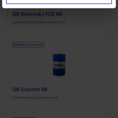
Q8 Stravinsky POE 68
Synthetisches Kältekompressoröl
Kältekompressoröl
Q8 Scarlatti 68
Hochleistungs-Kompressoröl