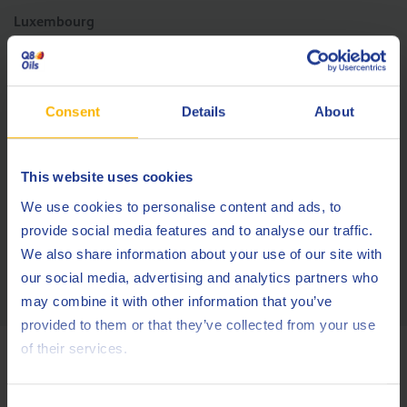
Luxembourg
Email:
cslubes@Q8Oils.com
Tel:
00800 786 45735
Fax:
00800 726 45739
Consent
Details
About
between 8:00 AM and 05:00 PM
This website uses cookies
United Kingdom
We use cookies to personalise content and ads, to
Email:
Q8.CustomerServices@certasenergy.co.uk
provide social media features and to analyse our traffic.
Tel:
0113 235 0555
We also share information about your use of our site with
our social media, advertising and analytics partners who
may combine it with other information that you’ve
provided to them or that they’ve collected from your use
of their services.