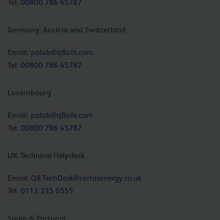
Tel:
00800 786 45787
Germany, Austria and Switzerland
Email:
palub@q8oils.com
Tel:
00800 786 45787
Luxembourg
Email:
palub@q8oils.com
Tel:
00800 786 45787
UK Technical Helpdesk
Email:
Q8.TechDesk@certasenergy.co.uk
Tel:
0113 235 0555
Spain & Portugal