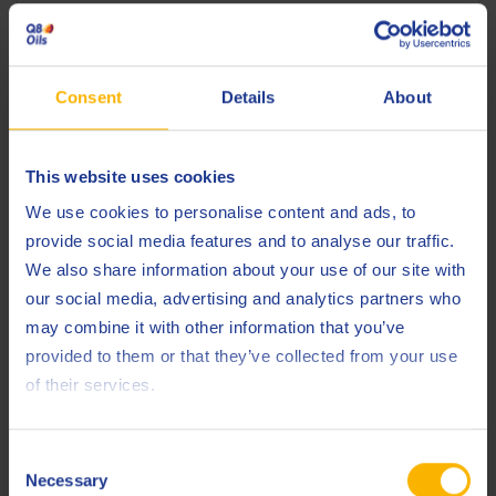
Achsgetriebeöl
Consent
Details
About
This website uses cookies
We use cookies to personalise content and ads, to
provide social media features and to analyse our traffic.
Q8 T 45 LS SAE 90
We also share information about your use of our site with
our social media, advertising and analytics partners who
AUTOMOTIVE
may combine it with other information that you’ve
Fortschrittliches API GL-5 LS Achsöl für Hypoidgetriebe,
Hinterachsen und Endantriebe
provided to them or that they’ve collected from your use
of their services.
Achsgetriebeöl
Consent
Necessary
Selection