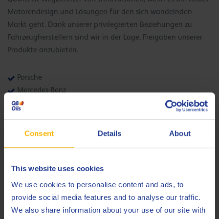
Motorendesign und Lösungen für den sich wandelnden
Markt geht. Dank unserer privilegierten Beziehungen zu
Fahrzeugherstellern sind wir in der Lage, Freigaben unserer
Produkte anzubieten.
Porsche
Mercedes-Benz
Renault
BMW
Volkswagen
Consent
Details
About
GM
This website uses cookies
EELQMS
We use cookies to personalise content and ads, to
provide social media features and to analyse our traffic.
Das European Engine Lubricants Quality Management
We also share information about your use of our site with