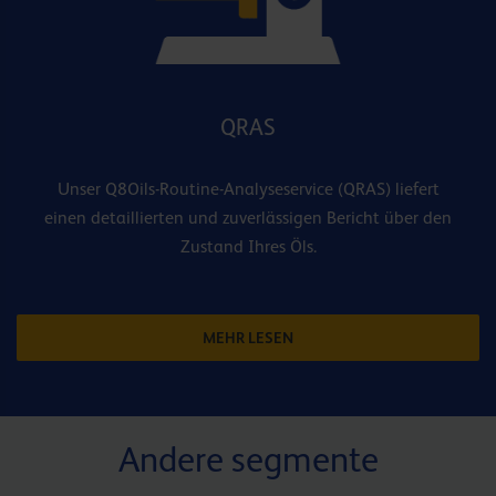
QRAS
Unser Q8Oils-Routine-Analyseservice (QRAS) liefert
einen detaillierten und zuverlässigen Bericht über den
Zustand Ihres Öls.
MEHR LESEN
Andere segmente