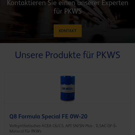
Kontaktieren Sie einen unserer Experten
für PKWS
KONTAKT
Unsere Produkte für PKWS
Q8 Formula Special FE 0W-20
Vollsynthetisches ACEA C6/C5, API SN/SN Plus-, ILSAC GF-5-
Motoröl für PKWs