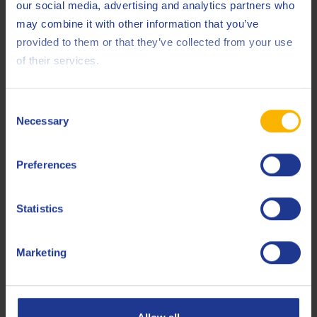
System ist eine Reihe von Entwicklungsprotokollen,
our social media, advertising and analytics partners who
Testmethoden, Produktionsstandards und Verhaltenskodizes,
may combine it with other information that you’ve
die allgemein weltweit als Goldstandard für Kfz-
provided to them or that they’ve collected from your use
Motorenschmiermittel anerkannt sind.
of their services.
Consent
Necessary
Selection
Preferences
Statistics
Marketing