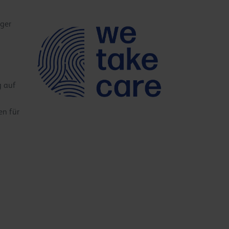
iger
g auf
en für