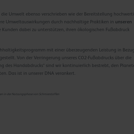
 die Umwelt ebenso verschrieben wie der Bereitstellung hochwert
unseren
nsere Umweltauswirkungen durch nachhaltige Praktiken in
e Kunden dabei zu unterstützen, ihren ökologischen Fußabdruck
hhaltigkeitsprogramm mit einer überzeugenden Leistung in Bezu
estellt. Von der Verringerung unseres CO2-Fußabdrucks über die
g des Handabdrucks* sind wir kontinuierlich bestrebt, den Planet
en. Das ist in unserer DNA verankert.
nen in der Nutzungsphase von Schmierstoffen