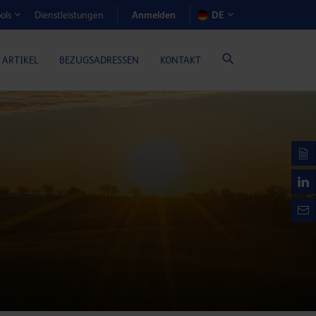
Anmelden
Dienstleistungen
DE
ols
EN-RECHNER (GASMOTORENÖLE)
 ARTIKEL
BEZUGSADRESSEN
KONTAKT