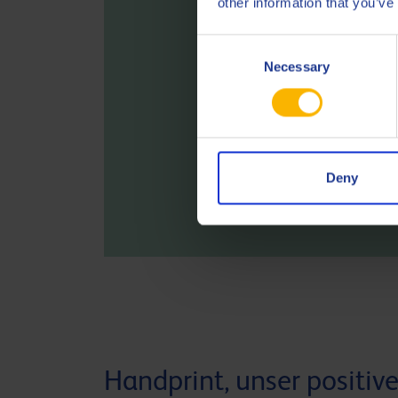
other information that you’ve
Consent
Necessary
Selection
Deny
Handprint, unser positiver