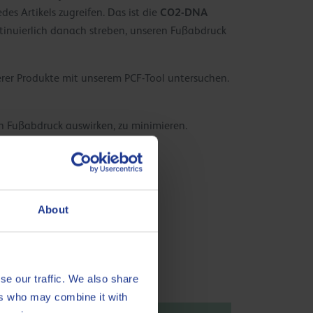
CO2-DNA
s Artikels zugreifen. Das ist die
ntinuierlich danach streben, unseren Fußabdruck
rer Produkte mit unserem PCF-Tool untersuchen.
en Fußabdruck auswirken, zu minimieren.
About
se our traffic. We also share
ers who may combine it with