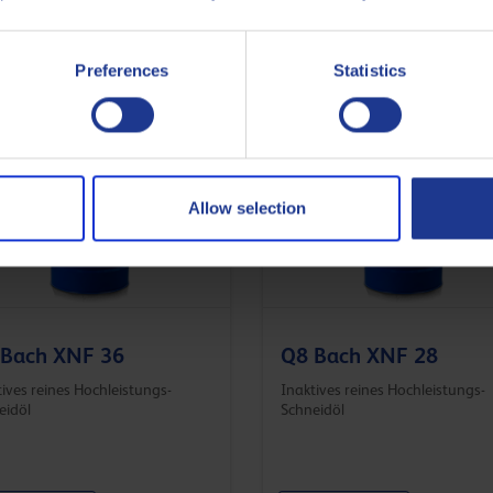
eitungen für die sichere Handhabung und Umweltbelange.
Preferences
Statistics
Allow selection
 Bach XNF 36
Q8 Bach XNF 28
ives reines Hochleistungs-
Inaktives reines Hochleistungs-
eidöl
Schneidöl