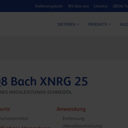
Stellenangebote
Wir über uns
Literatur
Q8Oils To
KOSTEN-NUTZ
ALLE
SEKTOREN
PRODUKTE
8 Bach XNRG 25
INES HOCHLEISTUNGS-SCHNEIDÖL
sorte
Anwendung
lschmiermittel
Entfernung
(Metallbearbeitung)