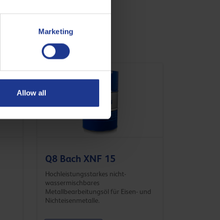
Marketing
Allow all
Q8 Bach XNF 15
Hochleistungsstarkes nicht-
wassermischbares
Metallbearbeitungsöl für Eisen- und
Nichteisenmetalle.