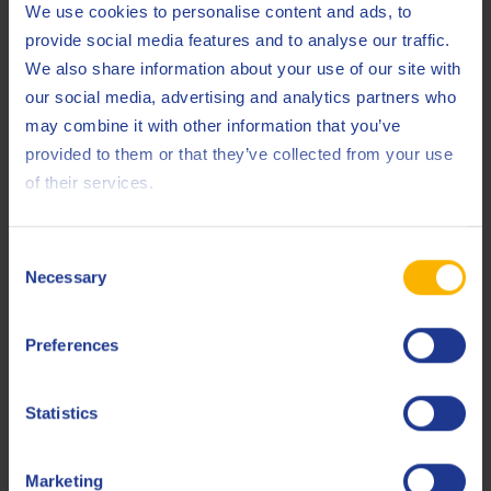
We use cookies to personalise content and ads, to
provide social media features and to analyse our traffic.
Verwandte Produkte
We also share information about your use of our site with
our social media, advertising and analytics partners who
may combine it with other information that you’ve
provided to them or that they’ve collected from your use
of their services.
Q8 Brunel XF 530
Consent
Necessary
Selection
Hochgradige vollsynthetische biostabile
Hochleistungsflüssigkeit für Anwendungen unter schweren
Bedingungen sowie Schleifanwendungen
Preferences
Wasserlösliche Schneidflüssigkeiten
Statistics
Marketing