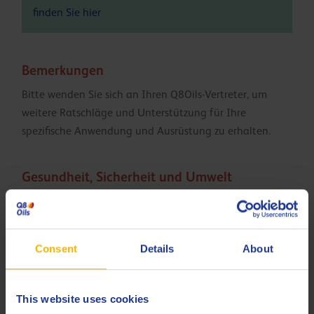
finden Sie
hier
Bemerkungen
Bitte wenden Sie sich an Ihren Q8Oils-Vertreter, um
weitere Ratschläge und Unterstützung für Ihre
spezifische Anwendung und Ausrüstung zu erhalten.
Gesundheit, Sicherheit und Umwelt
Q8 Brunel XF 277 ist frei von zugesetztem Formaldehyd,
Chlor, Bor, Borsäure und sekundären Aminen. Das
Produkt ist konform mit der Spezifikation TRGS 611.
Consent
Details
About
Dadurch werden Umweltsicherheit und
Anwendergesundheit gewährleistet. Das
Materialsicherheitsdatenblatt enthält Anleitungen für
This website uses cookies
die sichere Handhabung und Umweltbelange.