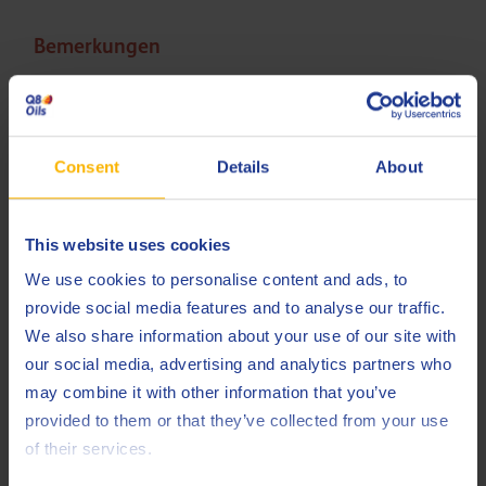
Bemerkungen
Bitte kontaktieren Sie Ihren Q8Oils-Vertreter für weitere
Beratung und Unterstützung bezüglich Ihrer
spezifischen Anwendung und Ausrüstung.
Consent
Details
About
Gesundheit, Sicherheit und Umwelt
This website uses cookies
Q8 Brunel XF 662 verfügt über ein fortschrittliches
Sicherheitsprofil. Es ist frei von Chlor, Kresolen, Nitriten,
We use cookies to personalise content and ads, to
Bor, Borsäure, DCHA und sekundären Aminen. Es
provide social media features and to analyse our traffic.
entspricht der Spezifikation TRGS 611. Dies
We also share information about your use of our site with
gewährleistet Umweltsicherheit und die Gesundheit des
our social media, advertising and analytics partners who
Bedieners. Auch der milde pH-Wert für gute
may combine it with other information that you’ve
Hautverträglichkeit und der reduzierte Geruch bei der
provided to them or that they’ve collected from your use
Anwendung verbessern die Arbeitsumgebung des
of their services.
Bedieners. Bitte konsultieren Sie das