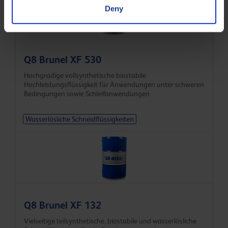
Deny
Q8 Brunel XF 530
Hochgradige vollsynthetische biostabile
Hochleistungsflüssigkeit für Anwendungen unter schweren
Bedingungen sowie Schleifanwendungen
Wasserlösliche Schneidflüssigkeiten
Q8 Brunel XF 132
Vielseitige teilsynthetische, biostabile und wasserlösliche