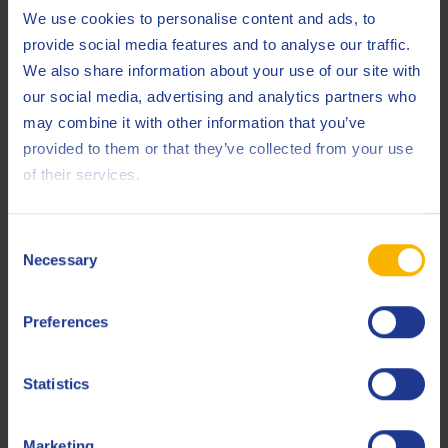
We use cookies to personalise content and ads, to
provide social media features and to analyse our traffic.
We also share information about your use of our site with
Verwandte Produkte
our social media, advertising and analytics partners who
may combine it with other information that you’ve
provided to them or that they’ve collected from your use
of their services.
Consent
Q8 Dalton 220
Necessary
Selection
Trennöl für Porenbeton
Preferences
Formen-Trennöle
Statistics
Marketing