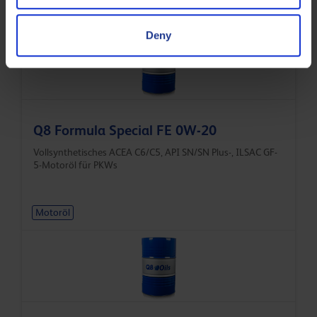
Motoröl
Deny
Q8 Formula Special FE 0W-20
Vollsynthetisches ACEA C6/C5, API SN/SN Plus-, ILSAC GF-
5-Motoröl für PKWs
Motoröl