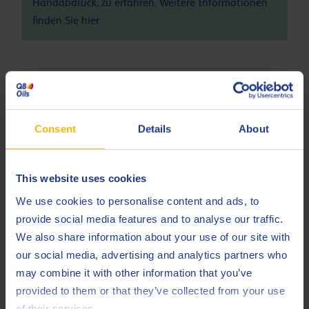
Handabdruck, zu erfahren. Weitere Informationen
finden Sie
hier
Spezifikationen und Zulassungen
API
SN
Consent
Details
About
API
SN Plus
API
SP
This website uses cookies
Chrysler
MS-6395
We use cookies to personalise content and ads, to
Ford
M2C961-A1
provide social media features and to analyse our traffic.
We also share information about your use of our site with
GM
Dexos1 Gen3
our social media, advertising and analytics partners who
may combine it with other information that you’ve
ILSAC
GF-5
provided to them or that they’ve collected from your use
ILSAC
GF-6A
of their services.