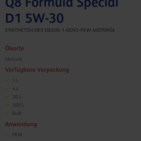
Q8 Formula Special
D1 5W-30
SYNTHETISCHES DEXOS 1 GEN3-PKW-MOTORÖL
Ölsorte
Motoröl
Verfügbare Verpackung
1 L
4 L
20 L
208 L
Bulk
Anwendung
PKW