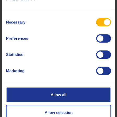
VAG
VWC 53034
Consent
Less specifications
Necessary
Selection
Preferences
Verwandte Produkte
Statistics
Marketing
Q8 Formula Advanced Plus 10W-40
Allow all
ACEA A3/B4 -PKW-Motoröl (Volkswagen, Mercedes) auf
synthetischer Basis
Allow selection