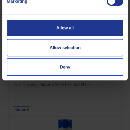
Marketing
Verwandte Produkte
Allow all
Allow selection
Deny
Q8 T 750 SAE 30
Hochleistungs-Motoröl ACEA E7 und API CI-4.
Motoröl