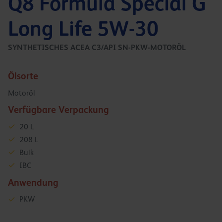
Q8 Formula Special G
Long Life 5W-30
SYNTHETISCHES ACEA C3/API SN-PKW-MOTORÖL
Ölsorte
Motoröl
Verfügbare Verpackung
20 L
208 L
Bulk
IBC
Anwendung
PKW