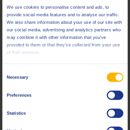
We use cookies to personalise content and ads, to
Ford
M2C917-A
provide social media features and to analyse our traffic.
GM
Dexos2
We also share information about your use of our site with
our social media, advertising and analytics partners who
GM
LL-A-025
may combine it with other information that you’ve
GM
LL-B-025
provided to them or that they’ve collected from your use
of their services.
MB
229.31
MB
229.51
Consent
Necessary
MB
229.52
Selection
VAG
VW 502.00
Preferences
VAG
VW 505.00
Statistics
VAG
VW 505.01
Less specifications