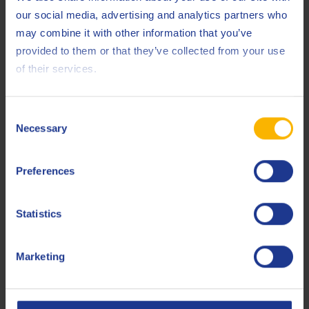
our social media, advertising and analytics partners who
Volvo
CNG
may combine it with other information that you’ve
provided to them or that they’ve collected from your use
Less specifications
of their services.
Consent
Bemerkungen
Necessary
Selection
Die Empfehlungen des Erstausrüsters müssen
eingehalten werden.
Preferences
Einschränkungen
Statistics
Marketing
Verwandte Produkte