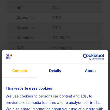
API
CK-4
Caterpillar
ECF-2
Caterpillar
ECF-3
Cummins
CES 20086
DAF
LPG engines
Detroit Diesel
DFS 93K218
Detroit Diesel
DFS 93K222
Consent
Details
About
MAN
M 3271-1
MB
226.9
This website uses cookies
We use cookies to personalise content and ads, to
MB
228.31 (DTFR 15C100)
provide social media features and to analyse our traffic.
Mack
EO-S 4.5
We also share information about your use of our site with