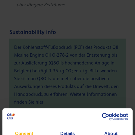
über längere Zeiträume
Sustainability info
Der Kohlenstoff-Fußabdruck (PCF) des Produkts Q8
Marine Engine Oil O-278-2 von der Entstehung bis
zur Auslieferung (Q8Oils hochmoderne Anlage in
Belgien) beträgt 1.35 kg CO
eq / kg. Bitte wenden
2
Sie sich an Q8Oils, um mehr über die positiven
Auswirkungen dieses Produkts auf die Umwelt, den
Handabdruck, zu erfahren. Weitere Informationen
finden Sie
hier
Spezifikationen und Zulassungen
Consent
Details
About