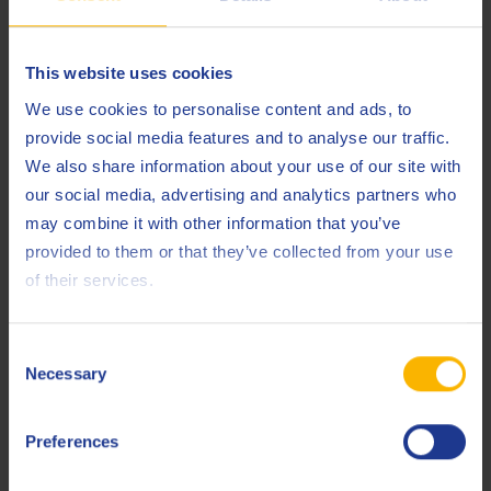
ACEA
E7
API
CI-4
This website uses cookies
NATO
O-278
We use cookies to personalise content and ads, to
provide social media features and to analyse our traffic.
Less specifications
We also share information about your use of our site with
our social media, advertising and analytics partners who
may combine it with other information that you’ve
provided to them or that they’ve collected from your use
Verwandte Produkte
of their services.
Consent
Necessary
Selection
Preferences
Q8 Formula Hybrid GF-6A 0W-20
synthetisches Pkw-Motorenöl für Hybridautos