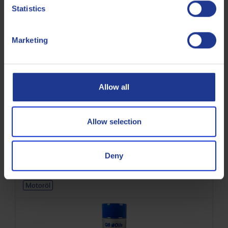
Statistics
Motoröl
Marketing
Allow all
Allow selection
Q8 Formula Excel 5W-40
Synthetisches ACEA A3/B4-Pkw-Motoröl
Deny
Motoröl