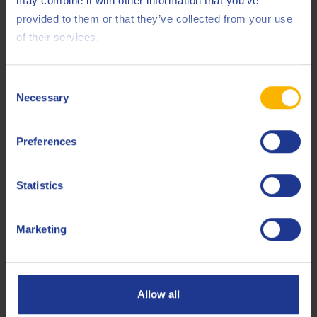
may combine it with other information that you’ve
Q8 City Bus Engine Oil 15W-50
provided to them or that they’ve collected from your use
Hochleistungs-Motoröl API CK-4
of their services.
Consent
Motoröl
Necessary
Selection
Preferences
Statistics
Q8 Formula Ultra V R 0W-20
Synthetisches Volvo VCC RBS0-2AE-PKW-Motoröl
Marketing
Motoröl
Allow all