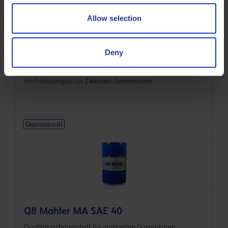
Allow selection
Deny
Q8 Mahler G1 SAE 40
Hochleistungsöl für Zweitakt-Gasmotoren
Gasmotoröl
Q8 Mahler MA SAE 40
Qualitätsschmierstoff für stationäre Gasmotoren