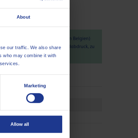
About
ng (Q8Oils hochmoderne Anlage in Belgien)
Produkts auf die Umwelt, den Handabdruck, zu
se our traffic. We also share
ers who may combine it with
 services.
Marketing
Allow all