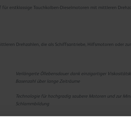
 für erstklassige Tauchkolben-Dieselmotoren mit mittleren Drehzah
ttleren Drehzahlen, die als Schiffsantriebe, Hilfsmotoren oder 
Verlängerte Öllebensdauer dank einzigartiger Viskositäts
Basenzahl über lange Zeiträume
Technologie für hochgradig saubere Motoren und zur Mi
Schlammbildung
Entwickelt mit Grundölen hochgradiger Qualität und einz
oxidative und thermische Stabilität über längere Zeiträu