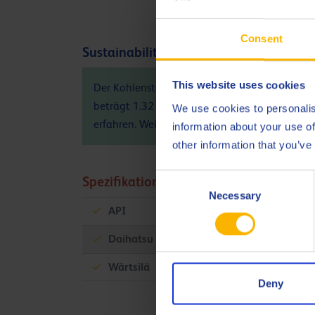
Consent
Sustainability info
This website uses cookies
Der Kohlenstoff-Fußabdruck (PCF) des Produk
beträgt 1.32 kg CO
eq / kg. Bitte wenden Sie
We use cookies to personalis
2
erfahren. Weitere Informationen finden Sie
hi
information about your use of
other information that you’ve
Consent
Spezifikationen und Zulassungen
Necessary
Selection
API
CF
Daihatsu
Wärtsilä
Deny