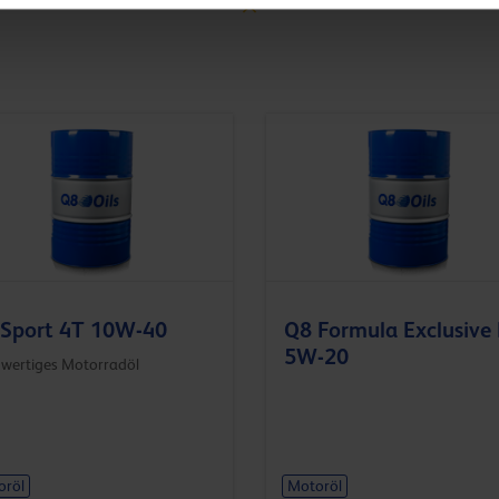
Sport 4T 10W-40
Q8 Formula Exclusive
5W-20
wertiges Motorradöl
oröl
Motoröl