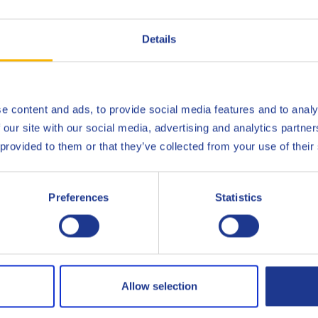
Details
ts Q8 Mozart TM 30 SAE 30 von der Entstehung bis zur Auslieferu
 sich an Q8Oils, um mehr über die positiven Auswirkungen dieses 
e content and ads, to provide social media features and to analy
er
 our site with our social media, advertising and analytics partn
 provided to them or that they’ve collected from your use of their
Preferences
Statistics
Caterpillar
Deutz
Yanmar
Allow selection
Less specifications