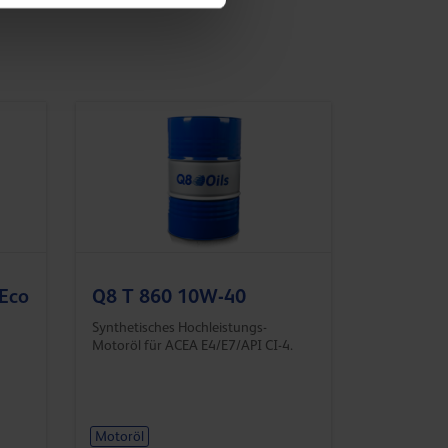
 Eco
Q8 T 860 10W-40
Synthetisches Hochleistungs-
Motoröl für ACEA E4/E7/API CI-4.
Motoröl