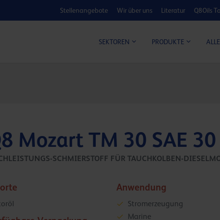
Stellenangebote
Wir über uns
Literatur
Q8Oils To
KOSTEN-NUTZ
ALLE
SEKTOREN
PRODUKTE
8 Mozart TM 30 SAE 30
CHLEISTUNGS-SCHMIERSTOFF FÜR TAUCHKOLBEN-DIESELM
sorte
Anwendung
oröl
Stromerzeugung
Marine