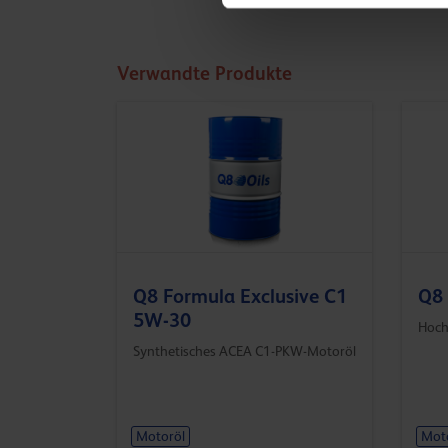
Verwandte Produkte
Q8 Formula Exclusive C1
Q8 
5W-30
Hoch
Synthetisches ACEA C1-PKW-Motoröl
Motoröl
Mot