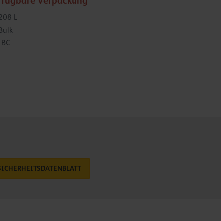
rfügbare Verpackung
208 L
Bulk
IBC
SICHERHEITSDATENBLATT