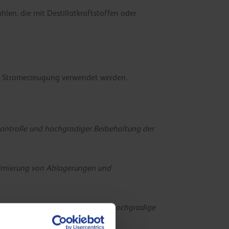
len, die mit Destillatkraftstoffen oder
zur Stromerzeugung verwendet werden.
kontrolle und hochgradiger Beibehaltung der
nimierung von Ablagerungen und
igartiger Additivtechnologie für hochgradige
me