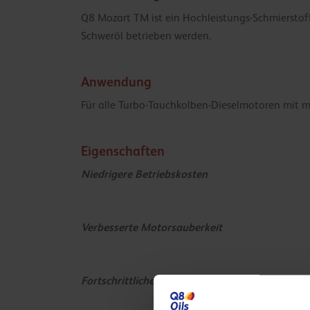
Q8 Mozart TM ist ein Hochleistungs-Schmierstoff
Schweröl betrieben werden.
Anwendung
Für alle Turbo-Tauchkolben-Dieselmotoren mit mi
Eigenschaften
Niedrigere Betriebskosten
Verbesserte Motorsauberkeit
Fortschrittliche Technologie