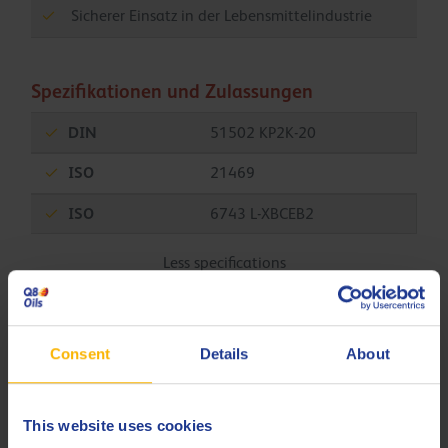
Sicherer Einsatz in der Lebensmittelindustrie
Spezifikationen und Zulassungen
DIN
51502 KP2K-20
ISO
21469
ISO
6743 L-XBCEB2
Less specifications
Bemerkungen
Consent
Details
About
Q8 Rossini EP 2 ist unter der Nummer 138528 durch die
NSF registriert. Es erfüllt die Halal-Anforderungen der
This website uses cookies
islamischen Gesetze.