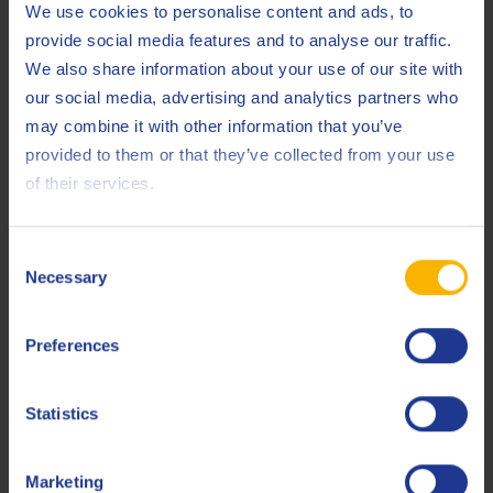
We use cookies to personalise content and ads, to
provide social media features and to analyse our traffic.
Verwandte Produkte
We also share information about your use of our site with
our social media, advertising and analytics partners who
may combine it with other information that you’ve
provided to them or that they’ve collected from your use
of their services.
Q8 Rossini CO 46
Consent
Necessary
Selection
Hochqualitative lebensmittelverträgliche
Kompressorflüssigkeit
Preferences
Lebensmittelverträglich
Statistics
Marketing