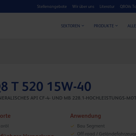
Stellenangebote
Wir über uns
Literatur
Q8Oils To
KOSTEN-NUTZ
ALLE
SEKTOREN
PRODUKTE
8 T 520 15W-40
NERALISCHES API CF-4- UND MB 228.1-HOCHLEISTUNGS-MO
sorte
Anwendung
oröl
Bau Segment
Off-road / Geländefahrzeug