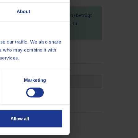
About
ils hochmoderne Anlage in Belgien) beträgt
 auf die Umwelt, den Handabdruck, zu
se our traffic. We also share
ers who may combine it with
 services.
Marketing
Allow all