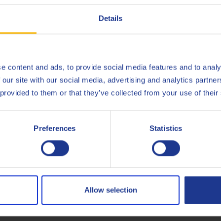
Details
ts Q8 T 520 15W-40 von der Entstehung bis zur Auslieferung (Q8O
 Q8Oils, um mehr über die positiven Auswirkungen dieses Produkts
er
e content and ads, to provide social media features and to analy
 our site with our social media, advertising and analytics partn
 provided to them or that they’ve collected from your use of their
API
CF
Preferences
Statistics
API
CG-4
MB
228.1
Allow selection
Less specifications