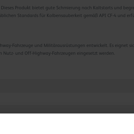
Dieses Produkt bietet gute Schmierung nach Kaltstarts und begre
ie üblichen Standards für Kolbensauberkeit gemäß API CF-4 und erf
way-Fahrzeuge und Militärausrüstungen entwickelt. Es eignet si
n Nutz- und Off-Highway-Fahrzeugen eingesetzt werden.