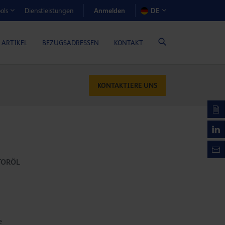
Anmelden
Dienstleistungen
DE
ols
EN-RECHNER (GASMOTORENÖLE)
 ARTIKEL
BEZUGSADRESSEN
KONTAKT
KONTAKTIERE UNS
TORÖL
e