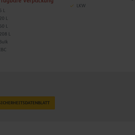
rfügbare Verpackung
LKW
5 L
20 L
60 L
208 L
Bulk
IBC
SICHERHEITSDATENBLATT