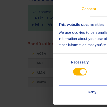
Consent
Der Kohlenstoff-Fußabdruck (PCF) des Produk
1.40 kg CO
eq / kg. Bitte wenden Sie sich an
2
erfahren. Weitere Informationen finden Sie
hi
This website uses cookies
We use cookies to personalis
information about your use of
Spezifikationen und Zulassungen
other information that you’ve
ACEA
E2
Consent
Necessary
Selection
API
CF-4
MAN
M 271
Volvo
VDS
Deny