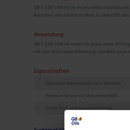
Q8 T 520 15W-40 ist ein Hochleistungs-Motoröl. 
Korrosion und schützt vor Rost. Es übertrifft d
Anwendung
Q8 T 520 15W-40 wurde für Busse sowie Off-High
mit und ohne Ladeluftkühlung, und kann auch i
Eigenschaften
Optimaler Motorschutz nach Kaltstart.
Premium-Schutz vor Motorverschleiß.
Hoher Rost- und Korrosionsschutz.
Sustainability info