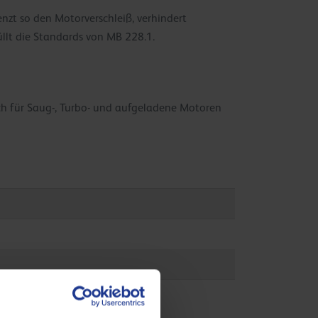
nzt so den Motorverschleiß, verhindert
üllt die Standards von MB 228.1.
ch für Saug-, Turbo- und aufgeladene Motoren