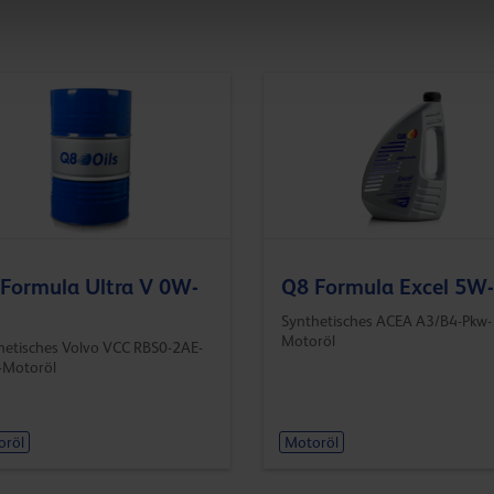
Formula Ultra V 0W-
Q8 Formula Excel 5W
Synthetisches ACEA A3/B4-Pkw-
Motoröl
hetisches Volvo VCC RBS0-2AE-
Motoröl
oröl
Motoröl