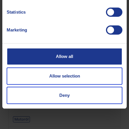
Q8 Terra 8000 Long Drain FE 5W-30
Statistics
Synthetisches UHPD-Motoröl (Ultra High Performance
Diesel) gemäß ACEA E8 / E6 / E11 / E9 / E7 für Offroad-
Anwendungen.
Marketing
Motoröl
Allow all
Allow selection
Q8 Formula Plus 20W-50
Mineralisches API SL-PKW-Motoröl
Deny
Motoröl