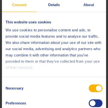
Consent
Details
About
MB
227.0
MB
228.0
This website uses cookies
MTU
Type 1
We use cookies to personalise content and ads, to
Voith
Retarder
provide social media features and to analyse our traffic.
We also share information about your use of our site with
Less specifications
our social media, advertising and analytics partners who
may combine it with other information that you’ve
provided to them or that they’ve collected from your use
of their services.
Verwandte Produkte
Consent
Necessary
Selection
Preferences