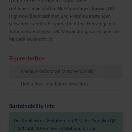
Q8 T 520 SAE 30 kann als Motor- oder
Getriebeschmierstoff in Nutzfahrzeugen, Bussen, Off-
Highway-/Baumaschinen und Militärausrüstungen
verwendet werden. Es wurde für ältere Fahrzeuge mit
Turbomotoren entwickelt. Verwendung: wo Einbereichs-
Motoröl erwünscht ist
Eigenschaften
Premium-Schutz vor Motorverschleiß.
Hoher Rost- und Korrosionsschutz.
Sustainability info
Der Kohlenstoff-Fußabdruck (PCF) des Produkts Q8
T 520 SAE 30 von der Entstehung bis zur