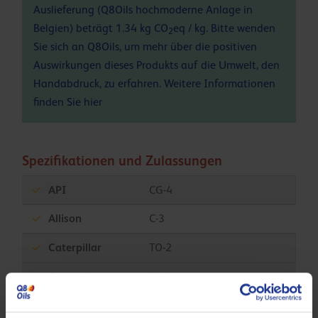
Auslieferung (Q8Oils hochmoderne Anlage in
Belgien) beträgt 1.34 kg CO
eq / kg. Bitte wenden
2
Sie sich an Q8Oils, um mehr über die positiven
Auswirkungen dieses Produkts auf die Umwelt, den
Handabdruck, zu erfahren. Weitere Informationen
finden Sie
hier
Spezifikationen und Zulassungen
API
CG-4
Allison
C-3
Caterpillar
TO-2
Caterpillar
TO-2
MAN
M 270