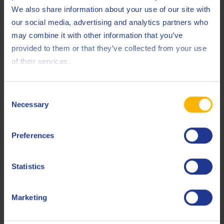
We also share information about your use of our site with
ISO
6743-5 L-TGSB
our social media, advertising and analytics partners who
may combine it with other information that you’ve
ISO
6743-5 L-TSA
provided to them or that they’ve collected from your use
ISO
8068
of their services.
JIS
K 2213 Type 2
Consent
MAN Turbo
SPD 10000494596
Necessary
Selection
Siemens
TLV 9013 04
Preferences
Siemens
TLV 9013 05
Less specifications
Statistics
Marketing
Verwandte Produkte