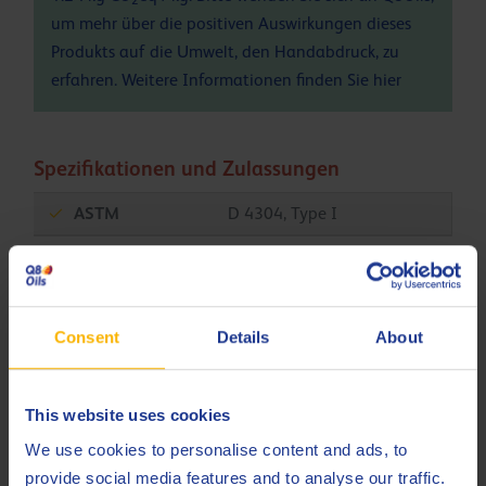
um mehr über die positiven Auswirkungen dieses
Produkts auf die Umwelt, den Handabdruck, zu
erfahren. Weitere Informationen finden Sie
hier
Spezifikationen und Zulassungen
ASTM
D 4304, Type I
Alstom Power
HTGD 90117
British Standard
489
Consent
Details
About
DIN
51515-1 L-TD
DIN
51515-2 L-TG
This website uses cookies
ISO
6743-5 L-TGA
We use cookies to personalise content and ads, to
ISO
provide social media features and to analyse our traffic.
6743-5 L-TGB