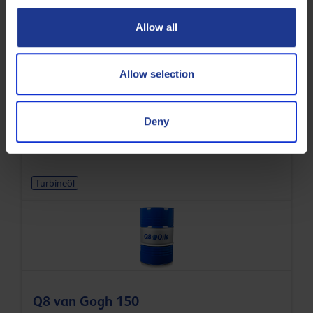
Allow all
Allow selection
Q8 Volta 32
Deny
Ultrahochleistungs-Turbinenöl
Turbineöl
Q8 van Gogh 150