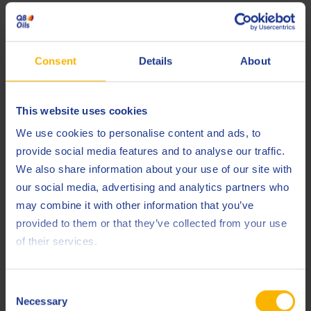
Achsgetriebeöl
Consent
Details
About
This website uses cookies
We use cookies to personalise content and ads, to
provide social media features and to analyse our traffic.
Q8 T 45 LS SAE 90
We also share information about your use of our site with
our social media, advertising and analytics partners who
AUTOMOTIVE
may combine it with other information that you’ve
Fortschrittliches API GL-5 LS Achsöl für Hypoidgetriebe,
Hinterachsen und Endantriebe
provided to them or that they’ve collected from your use
of their services.
Achsgetriebeöl
Consent
Necessary
Selection