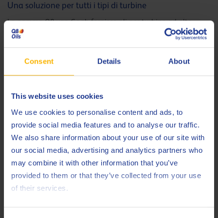
Una soluzione per tutti i tipi di turbine
La gamma Q8 van Gogh fornisce oli per turbine ad alte
prestazioni per sistemi di circolazione a turbina a gas e
vapore.
Consent
Details
About
Q8Oils ha un’esperienza comprovata in applicazioni per
turbine dove l’affidabilità è essenziale e le condizioni
operative pressanti. Per le turbine a gas e vapore che
This website uses cookies
utilizzano gli oli Q8 van Gogh si prevede una lunga durata
We use cookies to personalise content and ads, to
senza problemi.
provide social media features and to analyse our traffic.
We also share information about your use of our site with
Siete interessati a un’altra soluzione con olio per turbine che
our social media, advertising and analytics partners who
eviti la formazione di lacche e protegga l’impianto da
may combine it with other information that you’ve
corrosione e ossidazione? Date un’occhiata alla nostra
provided to them or that they’ve collected from your use
gamma Q8 Volta, che offre ottime performance di
of their services.
separazione d’acqua e proprietà di rilascio rapido dell’aria.