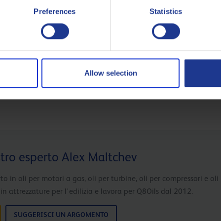
ei costi operativi”.
Preferences
Statistics
evolmente e Q8Oils può fornire consigli sull’olio migliore per la
a di analisi Q8Oils per ottenere la massima produttività e affid
Allow selection
tro esperto Alex Maltchev
to in oli per motori a gas, oli per turbine, oli per compressori e o
n attrezzature per l'edilizia e lavora per Q8Oils dal 2012.
SUGGERISCI UN ARGOMENTO