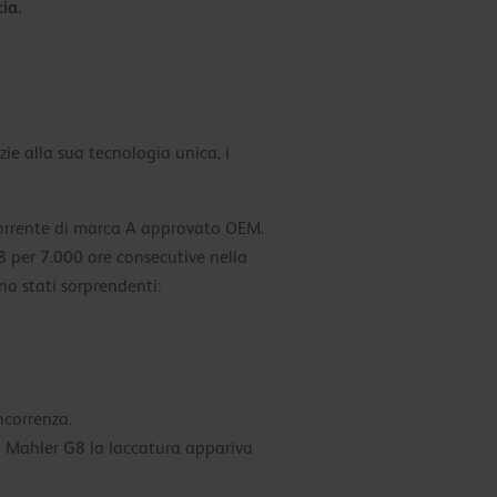
ia.
ie alla sua tecnologia unica, i
orrente di marca A approvato OEM.
 per 7.000 ore consecutive nella
ono stati sorprendenti:
ncorrenza.
8 Mahler G8 la laccatura appariva