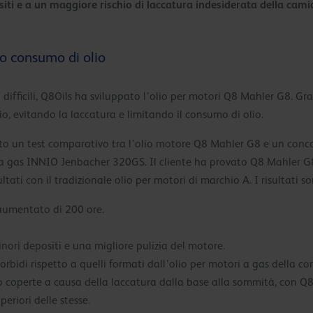
ti e a un maggiore rischio di laccatura indesiderata della camic
to consumo di olio
ifficili, Q8Oils ha sviluppato l’olio per motori Q8 Mahler G8. Graz
io, evitando la laccatura e limitando il consumo di olio.
 un test comparativo tra l’olio motore Q8 Mahler G8 e un conc
 a gas INNIO Jenbacher 320GS. Il cliente ha provato Q8 Mahler G8
ltati con il tradizionale olio per motori di marchio A. I risultati s
 aumentato di 200 ore.
nori depositi e una migliore pulizia del motore.
bidi rispetto a quelli formati dall’olio per motori a gas della co
no coperte a causa della laccatura dalla base alla sommità, con Q
eriori delle stesse.