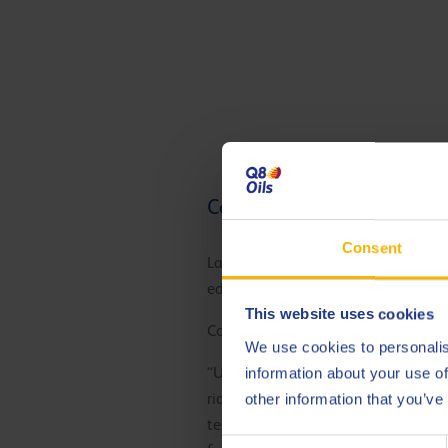
Costi operativi ridotti al m
Consent
La gamma Q8 Mahler di lubrificanti 
ed elevate capacità di neutralizzazi
This website uses cookies
Come testimoniato dai clienti:
We use cookies to personalis
“Utilizzando gli oli per motori Q8
information about your use of
ridotti della camera di combustion
other information that you’ve
testata. Come con tutti i motori fu
Consent