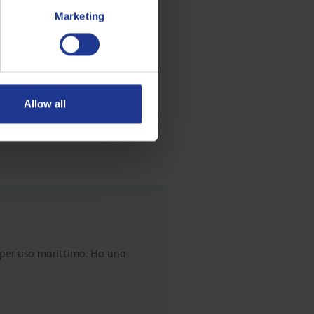
Marketing
 vostra applicazione. È inoltre
abilità.
Allow all
li per uso marittimo. Ha una