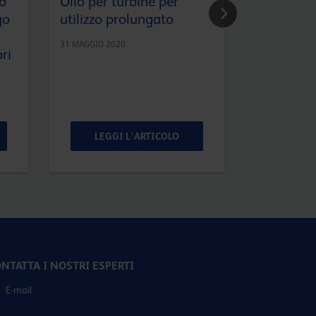
o
Olio per turbine per
Tutto que
go
utilizzo prolungato
sapere sug
compresso
31 MAGGIO 2020
ri
refrigeraz
7 MAGGIO 201
LEGGI L'ARTICOLO
LEGG
NTATTA I NOSTRI ESPERTI
E-mail