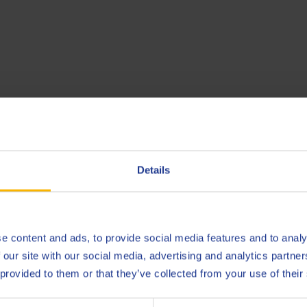
inimo e produttività ottimale
Details
di alta qualità per motori a gas ha dimostrato nel corso degli an
one degli acidi.
e content and ads, to provide social media features and to analy
 Mahler abbiamo ottenuto una durata dell’olio più lunga del prev
 our site with our social media, advertising and analytics partn
e e laccatura minima della camicia, con conseguente maggiore du
 provided to them or that they’ve collected from your use of their
nzionanti a gas di discarica, questi vantaggi sono di grande impor