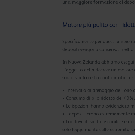
una maggiore formazione di deposi
Motore più pulito con ridot
Specificamente per questi ambienti d
depositi vengono conservati nell’ol
In Nuova Zelanda abbiamo eseguito
L’oggetto della ricerca: un motore
sua discarica e ha confrontato i risu
• Intervallo di drenaggio dell’olio
• Consumo di olio ridotto del 40%.
• Le ispezioni hanno evidenziato mi
• I depositi erano estremamente mor
• Laddove di solito le camicie era
solo leggermente sulle estremità sup