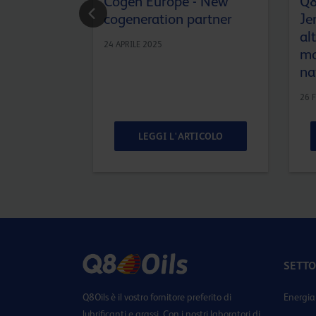
Cogen Europe - New
Q8
cogeneration partner
Je
al
24 APRILE 2025
mo
na
26 
TICOLO
LEGGI L'ARTICOLO
SETTO
Q8Oils è il vostro fornitore preferito di
Energia
lubrificanti e grassi. Con i nostri laboratori di