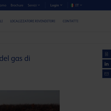
iamo
Brochure
IT
Servizi
Login
LI
LOCALIZZATORE RIVENDITORI
CONTATTI
del gas di