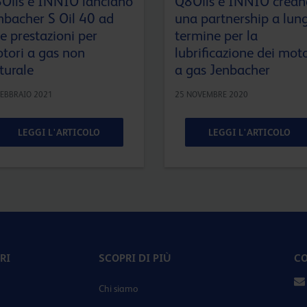
Oils e INNIO lanciano
Q8Oils e INNIO crean
nbacher S Oil 40 ad
una partnership a lun
te prestazioni per
termine per la
tori a gas non
lubrificazione dei moto
turale
a gas Jenbacher
FEBBRAIO 2021
25 NOVEMBRE 2020
LEGGI L'ARTICOLO
LEGGI L'ARTICOLO
RI
SCOPRI DI PIÙ
CO
Chi siamo