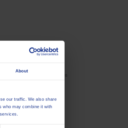
About
ni eccezionali proprietà anti-usura
se our traffic. We also share
isto, accompagnata da depositi
ers who may combine it with
rata di quest’ultima e della
 services.
tanza, sia per il buon