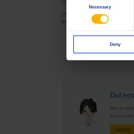
funzionamento sia per la riduzione d
Necessary
Selection
Le condizioni operative variano not
possibile beneficiare del programm
Deny
Dal nos
Alex è esper
formazione i
CHIEDI