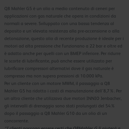
Q8 Mahler G5 è un olio a medio contenuto di ceneri per
applicazioni con gas naturale che opera in condizioni da
normali a severe. Sviluppato con una bassa tendenza al
deposito e un’elevata resistenza alla pre-accensione o alla
detonazione, questo olio di recente produzione è ideale per i
motori ad alta pressione che funzionano a 22 bar e oltre ed
è adatto anche per quelli con un BMEP inferiore. Per ridurre
le scorte di lubrificante, può anche essere utilizzato per
lubrificare compressori alternativi dove il gas naturale è
compresso ma non supera pressioni di 10.000 kPa.
Per un cliente con un motore MWM, il passaggio a Q8
Mahler G5 ha ridotto i costi di manutenzione dell’8,7%. Per
un altro cliente che utilizzava due motori INNIO Jenbacher,
gli intervalli di drenaggio sono stati prolungati del 54%
dopo il passaggio a Q8 Mahler G10 da un olio di un
concorrente.
“I clienti possono essere certi che Q8Mahler G li aiuterà a