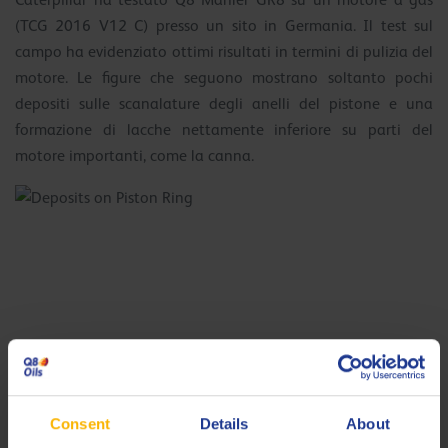
Caterpillar ha testato Q8 Mahler GR8 su un motore a gas
(TCG 2016 V12 C) presso un sito in Germania. Il test sul
campo ha evidenziato ottimi risultati in termini di pulizia del
motore. Le figure che seguono mostrano soltanto pochi
depositi sulle scanalature degli anelli del pistone e una
formazione di lacche nettamente inferiore su parti del
motore importanti, come la canna.
Con un
Consent
Details
About
intervallo tra