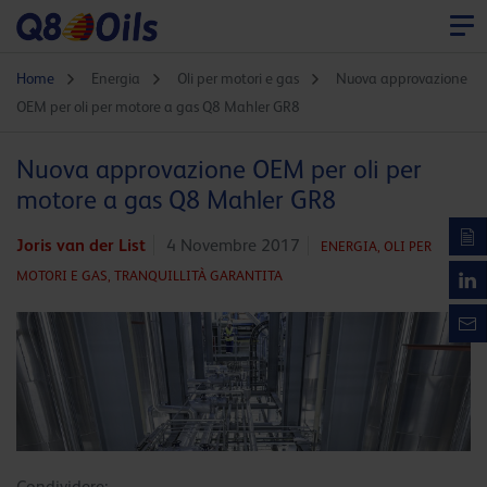
Home
Energia
Oli per motori e gas
Nuova approvazione
OEM per oli per motore a gas Q8 Mahler GR8
Nuova approvazione OEM per oli per
motore a gas Q8 Mahler GR8
Joris van der List
4 Novembre 2017
ENERGIA,
OLI PER
MOTORI E GAS,
TRANQUILLITÀ GARANTITA