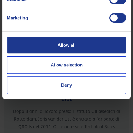
all’olio lubrificante
.
Marketing
Allow all
Allow selection
Deny
Dal nostro esperto Joris van der
List
Dopo 8 anni di lavoro presso l’istituto Q8Research di
Rotterdam, Joris van der List è entrato a far parte di
Q8Oils nel 2011. Oltre ad essere Technical Sales