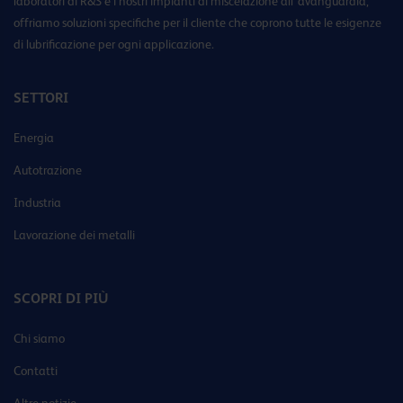
laboratori di R&S e i nostri impianti di miscelazione all’avanguardia,
offriamo soluzioni specifiche per il cliente che coprono tutte le esigenze
di lubrificazione per ogni applicazione.
SETTORI
Energia
Autotrazione
Industria
Lavorazione dei metalli
SCOPRI DI PIÙ
Chi siamo
Contatti