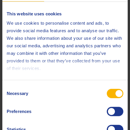
cambi d’olio
superiore a
This website uses cookies
4.000 ore e
We use cookies to personalise content and ads, to
componenti
provide social media features and to analyse our traffic.
del motore
We also share information about your use of our site with
puliti, il
our social media, advertising and analytics partners who
consumo di olio dell’impianto era nettamente inferiore alle
may combine it with other information that you’ve
previsioni.
provided to them or that they’ve collected from your use
of their services.
Approvazione di Caterpillar
Consent
Dopo i risultati positivi del test sul campo in Germania,
Necessary
Selection
Caterpillar Energy Solutions ha approvato l’olio per motori
a gas Q8 Mahler GR8 da utilizzare con motori a gas MWM
Preferences
TCG e Caterpillar CG con maggiore concentrazione di
inquinanti e includerà i prodotti Q8Oils nella prossima
edizione della circolare tecnica
TR2105 – Specifica relativa
Statistics