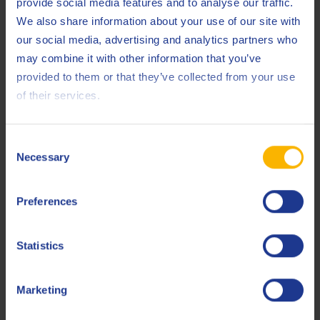
provide social media features and to analyse our traffic.
We also share information about your use of our site with
Related products
our social media, advertising and analytics partners who
may combine it with other information that you’ve
provided to them or that they’ve collected from your use
of their services.
Consent
Necessary
Q8 Chopin 46
Selection
Olej do narzędzi pneumatycznych i wiertnic skalnych
Preferences
Statistics
Oleje do narzędzi pneumatycznych
Marketing