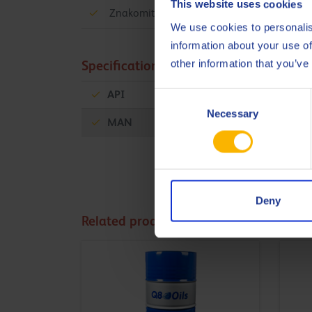
This website uses cookies
Znakomita ochrona przed zużyciem i wyd
We use cookies to personalis
information about your use of
other information that you’ve
Specifications & approvals
API
GL-4
Consent
Necessary
Selection
MAN
341 Type MB
Deny
Related products