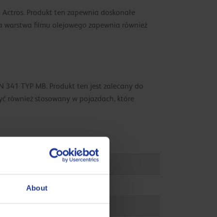
 Actros. Produkt ten zapewnia doskonałe
ła warstwa filmu olejowego zapewnia również
 341 TYP MB. Produkt ten jest zalecany do
 również stosowany w pojazdach, które
About