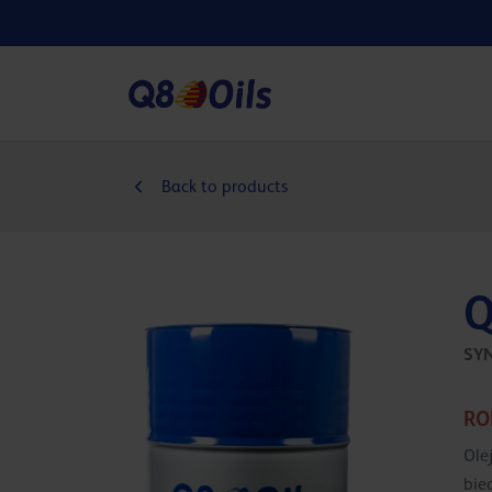
Back to products
Q
SY
RO
Ole
bie