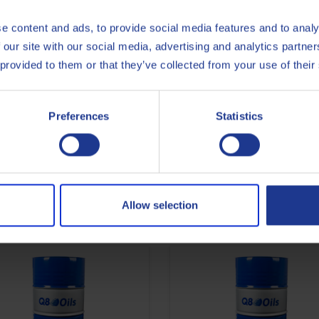
łużenie żywotności komponentów.
e content and ads, to provide social media features and to analy
 our site with our social media, advertising and analytics partn
 provided to them or that they’ve collected from your use of their
Daimler Truck AG
DTFR 
Preferences
Statistics
MB
235.1
Less specifications
Allow selection