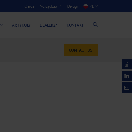
O nas
Usługi
PL
Narzędzia
ATOR KOSZTÓW I KORZYŚCI
ARTYKUŁY
DEALERZY
KONTAKT
CONTACT US