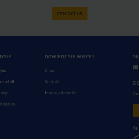
CONTACT US
YSŁY
DOWIEDZ SIĘ WIĘCEJ
SK
tyka
O nas
 metali
Kontakt
DO
zacja
Inne wiadomości
And
ł ogólny
ŚL