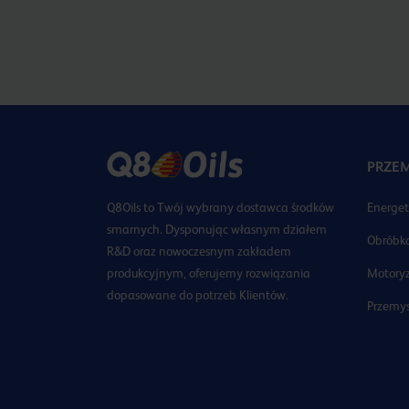
PRZEM
Q8Oils to Twój wybrany dostawca środków
Energe
smarnych. Dysponując własnym działem
Obróbka
R&D oraz nowoczesnym zakładem
produkcyjnym, oferujemy rozwiązania
Motory
dopasowane do potrzeb Klientów.
Przemys