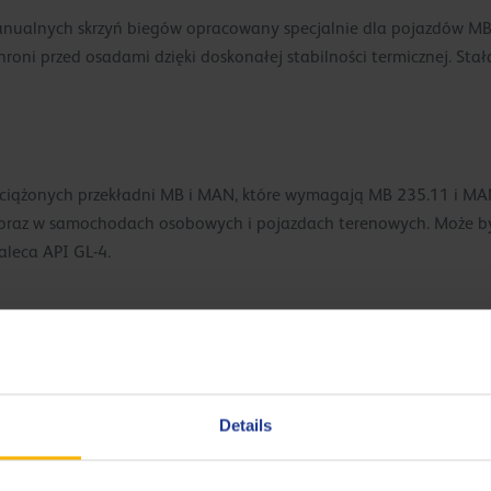
manualnych skrzyń biegów opracowany specjalnie dla pojazdów MB
oni przed osadami dzięki doskonałej stabilności termicznej. Sta
ciążonych przekładni MB i MAN, które wymagają MB 235.11 i MAN
raz w samochodach osobowych i pojazdach terenowych. Może być
leca API GL-4.
ch temperaturach i wydłużona żywotność sprzętu.
wego.
Details
kich warunkach pracy.