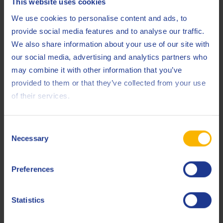
This website uses cookies
Scania
STO 1:0
We use cookies to personalise content and ads, to
provide social media features and to analyse our traffic.
Scania
STO 1:1 G
We also share information about your use of our site with
ZF
TE-ML 02B
our social media, advertising and analytics partners who
may combine it with other information that you’ve
ZF
TE-ML 05A
provided to them or that they’ve collected from your use
ZF
TE-ML 07A
of their services.
ZF
TE-ML 12L
Consent
ZF
TE-ML 12M
Necessary
Selection
ZF
TE-ML 16B
Preferences
ZF
TE-ML 17B
ZF
TE-ML 17H
Statistics
ZF
TE-ML 19B