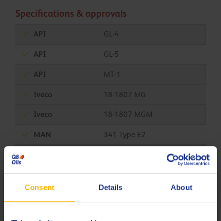
Specifications & approvals
API
GL-4
API
GL-5
API
MT-1
Iveco
18-1807 MG
Iveco
18-1807 MGM
MAN
341 Type E2
MAN
341 Type Z2
MAN
342 Type M2
Consent
Details
About
MB
235.0 (DTFR 12B100)
SAE
J 2360