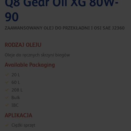
Q8 Gear Oil XG 80W-
90
ZAAWANSOWANY OLEJ DO PRZEKŁADNI I OSI SAE J2360
RODZAJ OLEJU
Oleje do ręcznych skrzyni biegów
Available Packaging
20 L
60 L
208 L
Bulk
IBC
APLIKACJA
Ciężki sprzęt