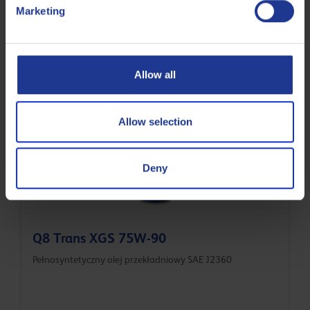
Marketing
ZF
TE-ML 21A
Less specifications
Allow all
Related products
Allow selection
Deny
Q8 Trans XGS 75W-90
Pełnosyntetyczny olej przekładniowy SAE J2360