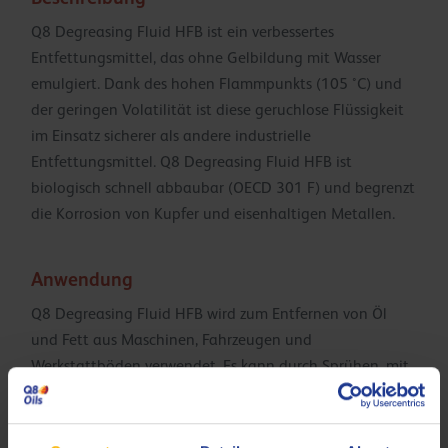
Q8 Degreasing Fluid HFB ist ein verbessertes
Entfettungsmittel, das ohne Gelbildung mit Wasser
emulgiert. Dank des hohen Flammpunkts (105 °C) und
der geringen Volatilität ist diese geruchlose Flüssigkeit
im Einsatz sicherer als andere industrielle
Entfettungsmittel. Q8 Degreasing Fluid HFB ist
biologisch schnell abbaubar (OECD 301 F) und begrenzt
die Korrosion von Kupfer und eisenhaltigen Metallen.
Anwendung
Q8 Degreasing Fluid HFB wird zum Entfernen von Öl
und Fett aus Maschinen, Fahrzeugen und
Werkstattböden verwendet. Es kann durch Sprühen, mit
dem Pinsel oder durch Wischen aufgetragen werden. Q8
Degreasing Fluid HFB kann mit Wasser entfernt werden.