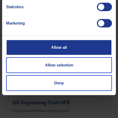
Auslieferung (Q8Oils hochmoderne Anlage in
Statistics
Belgien) beträgt 1.27 kg CO
eq / kg. Bitte wenden
2
Sie sich an Q8Oils, um mehr über die positiven
Auswirkungen dieses Produkts auf die Umwelt, den
Marketing
Handabdruck, zu erfahren. Weitere Informationen
finden Sie
hier
Allow all
Verwandte Produkte
Allow selection
Deny
Q8 Degreasing Fluid HFB
Emulgierbare Entfettungsflüssigkeit