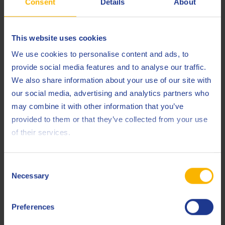
Consent
Details
About
Eigenschaften
This website uses cookies
Benutzerfreundliche und verbesserte
Arbeitsbedingungen für den Bediener
We use cookies to personalise content and ads, to
provide social media features and to analyse our traffic.
Inhärent biologisch abbaubar
We also share information about your use of our site with
our social media, advertising and analytics partners who
Geruchlos
may combine it with other information that you’ve
Hoher Flammpunkt
provided to them or that they’ve collected from your use
of their services.
Verbesserte Emulsionsbildung
Consent
Sustainability info
Necessary
Selection
Der Kohlenstoff-Fußabdruck (PCF) des Produkts Q8
Preferences
Degreasing Fluid HFB von der Entstehung bis zur