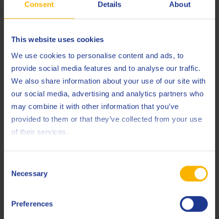
MAN
342 Type M2
Consent
Details
About
MB
235.0 (DTFR 12B100)
This website uses cookies
SAE
J 2360
We use cookies to personalise content and ads, to
Scania
STO 1:0
provide social media features and to analyse our traffic.
Scania
STO 1:1 G
We also share information about your use of our site with
our social media, advertising and analytics partners who
ZF
TE-ML 02B
may combine it with other information that you’ve
provided to them or that they’ve collected from your use
ZF
TE-ML 05A
of their services.
ZF
TE-ML 07A
ZF
TE-ML 12L
Consent
Necessary
Selection
ZF
TE-ML 12M
ZF
TE-ML 16B
Preferences