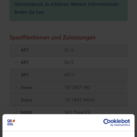
Handabdruck, zu erfahren. Weitere Informationen
finden Sie
hier
Spezifikationen und Zulassungen
API
GL-4
API
GL-5
API
MT-1
Iveco
18-1807 MG
Iveco
18-1807 MGM
MAN
341 Type E2
MAN
341 Type Z2