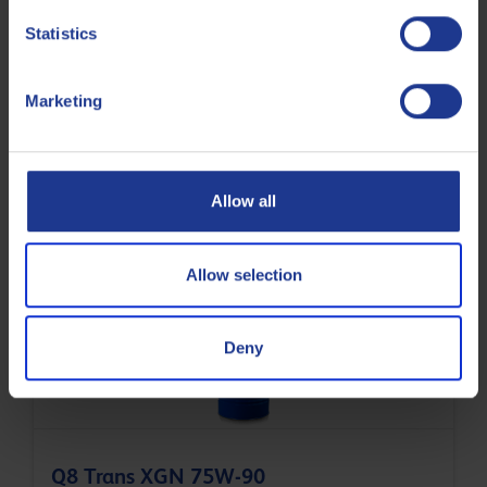
ZF
TE-ML 17B
Statistics
ZF
TE-ML 17H
ZF
TE-ML 19B
Marketing
ZF
TE-ML 21A
Less specifications
Allow all
Allow selection
Verwandte Produkte
Deny
Q8 Trans XGN 75W-90