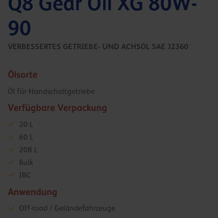
Q8 Gear Oil XG 80W-
90
VERBESSERTES GETRIEBE- UND ACHSÖL SAE J2360
Ölsorte
Öl für Handschaltgetriebe
Verfügbare Verpackung
20 L
60 L
208 L
Bulk
IBC
Anwendung
Off-road / Geländefahrzeuge