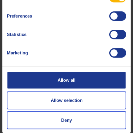
Preferences
Statistics
Q8 Terra TO-4 SAE 50
Marketing
Getriebeöl für Caterpillar.
Allow all
Öl für Handschaltgetriebe
Allow selection
Deny
Q8 Unishift PC Synt 75W