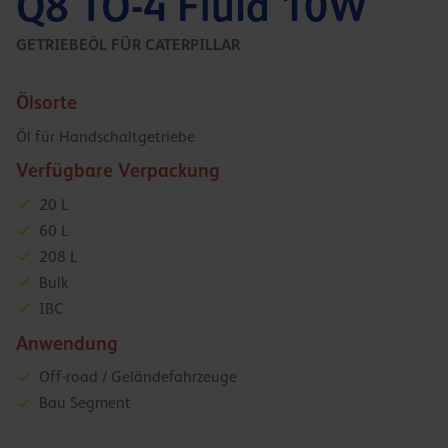
Q8 TO-4 Fluid 10W
GETRIEBEÖL FÜR CATERPILLAR
Ölsorte
Öl für Handschaltgetriebe
Verfügbare Verpackung
20 L
60 L
208 L
Bulk
IBC
Anwendung
Off-road / Geländefahrzeuge
Bau Segment