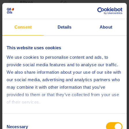
Allison
C-4
Caterpillar
TO-4
DANA
Consent
Details
About
Eaton/Fuller
This website uses cookies
Komatsu
KES 07.868.1
We use cookies to personalise content and ads, to
Komatsu Dresser
Micro-Clutch
provide social media features and to analyse our traffic.
We also share information about your use of our site with
Vickers
35VQ25
our social media, advertising and analytics partners who
ZF
TE-ML 03C
may combine it with other information that you’ve
provided to them or that they’ve collected from your use
Less specifications
of their services.
Consent
Verwandte Produkte
Necessary
Selection