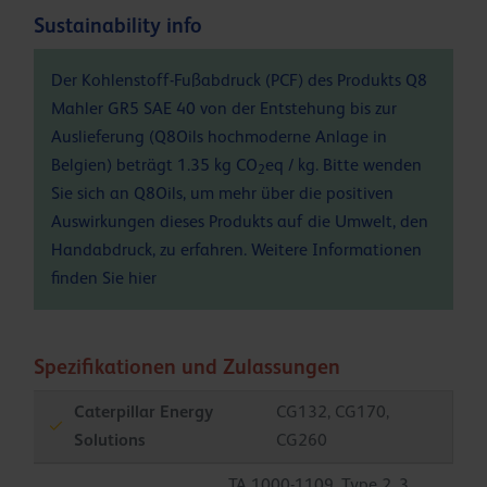
Sustainability info
Der Kohlenstoff-Fußabdruck (PCF) des Produkts Q8
Mahler GR5 SAE 40 von der Entstehung bis zur
Auslieferung (Q8Oils hochmoderne Anlage in
Belgien) beträgt 1.35 kg CO
eq / kg. Bitte wenden
2
Sie sich an Q8Oils, um mehr über die positiven
Auswirkungen dieses Produkts auf die Umwelt, den
Handabdruck, zu erfahren. Weitere Informationen
finden Sie
hier
Spezifikationen und Zulassungen
Caterpillar Energy
CG132, CG170,
Solutions
CG260
TA 1000-1109, Type 2, 3