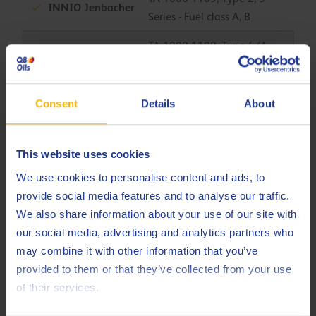
INNIO Jenbacher
Series - Fuel class A, B
TA 1000-1109, Type 4 (A
INNIO Jenbacher
& B) - Fuel class A, B
TA 1000-1109, Type 4 (C)
INNIO Jenbacher
Consent
Details
About
- Fuel class A, B
TA 1000-1109, Type 6 (C
INNIO Jenbacher
This website uses cookies
& E) - Fuel class A, B
We use cookies to personalise content and ads, to
TA 1000-1109, Type 6 (F)
INNIO Jenbacher
provide social media features and to analyse our traffic.
- Fuel class A, B
We also share information about your use of our site with
our social media, advertising and analytics partners who
TA 1000-1109, catalytic
INNIO Jenbacher
may combine it with other information that you’ve
converter approved
provided to them or that they’ve collected from your use
TA 1000-1109, extended
of their services.
INNIO Jenbacher
oil change interval