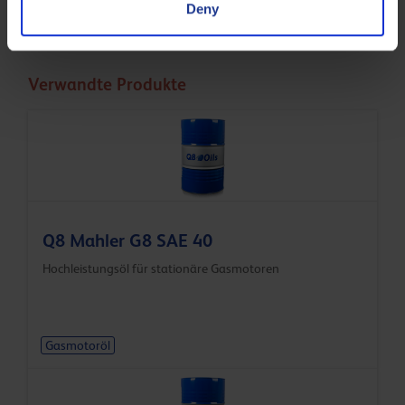
Die Empfehlungen des Erstausrüsters müssen
Deny
eingehalten werden.
Verwandte Produkte
Q8 Mahler G8 SAE 40
Hochleistungsöl für stationäre Gasmotoren
Gasmotoröl