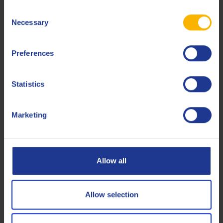
Liebherr
Consent
Necessary
Selection
MAN
M 3271-2 (Natural gas)
M 3271-5 (except MAN
Preferences
MAN
E3872 LE steel piston
engine)
Statistics
MWM
0199-99-02105
Marketing
Rolls-Royce Bergen
B series
Tedom
61-0-0281
Less specifications
Allow all
Allow selection
Bemerkungen