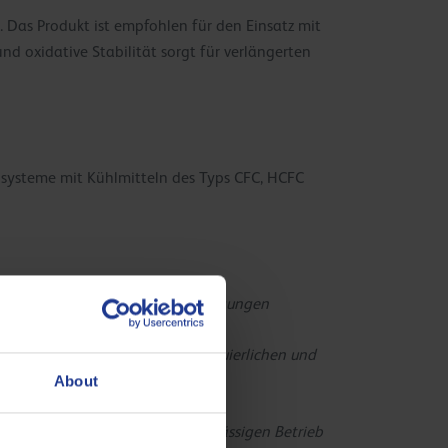
. Das Produkt ist empfohlen für den Einsatz mit
 oxidative Stabilität sorgt für verlängerten
ysteme mit Kühlmitteln des Typs CFC, HCFC
soren, selbst unter harten Bedingungen
lange Öllebensdauer unter kontinuierlichen und
About
ge für einen sicheren und zuverlässigen Betrieb