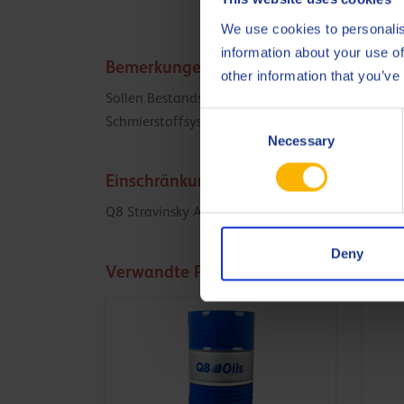
We use cookies to personalis
information about your use of
Bemerkungen
other information that you’ve
Sollen Bestandsanlagen von Mineralöl oder synth
Consent
Schmierstoffsystem des Kompressors zu spülen.
Necessary
Selection
Einschränkungen
Q8 Stravinsky AB eignet sich nicht zur Verwend
Deny
Verwandte Produkte