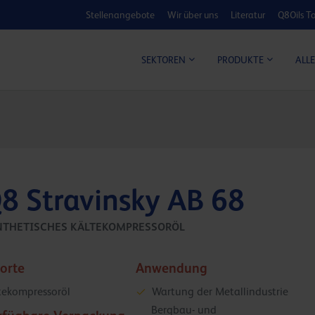
Stellenangebote
Wir über uns
Literatur
Q8Oils To
KOSTEN-NUTZ
ALLE
SEKTOREN
PRODUKTE
8 Stravinsky AB 68
NTHETISCHES KÄLTEKOMPRESSORÖL
sorte
Anwendung
tekompressoröl
Wartung der Metallindustrie
Bergbau- und