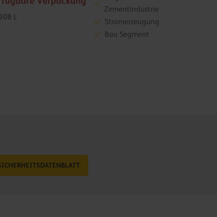
rfügbare Verpackung
Zementindustrie
208 L
Stromerzeugung
Bau Segment
SICHERHEITSDATENBLATT