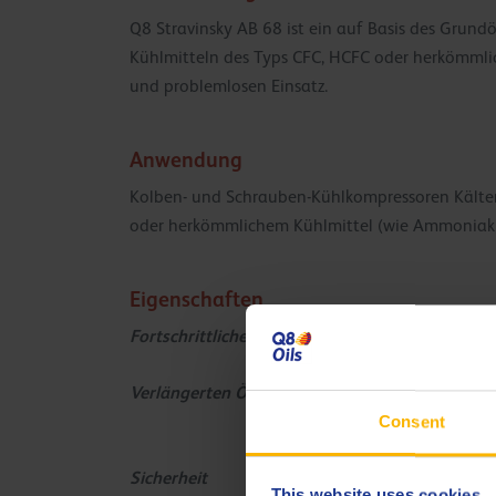
Q8 Stravinsky AB 68 ist ein auf Basis des Grundö
Kühlmitteln des Typs CFC, HCFC oder herkömmlic
und problemlosen Einsatz.
Anwendung
Kolben- und Schrauben-Kühlkompressoren Kälte
oder herkömmlichem Kühlmittel (wie Ammoniak
Eigenschaften
Fortschrittliche Technologie
Verlängerten Ölwechselintervallen
Consent
Sicherheit
This website uses cookies