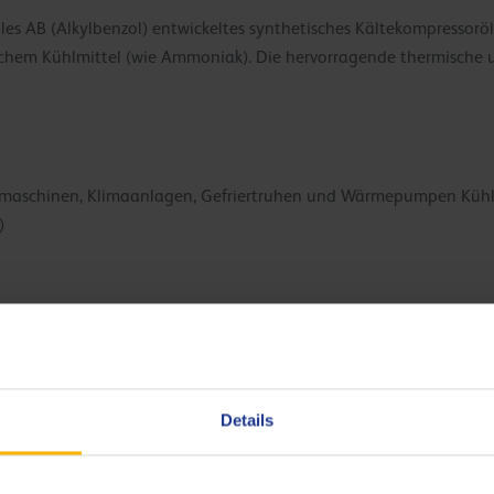
les AB (Alkylbenzol) entwickeltes synthetisches Kältekompressoröl
hem Kühlmittel (wie Ammoniak). Die hervorragende thermische und
maschinen, Klimaanlagen, Gefriertruhen und Wärmepumpen Kühls
)
Hervorragende Ablagerungskontrolle für saubere Kompres
Verlängerte Oxidationsbeständigkeit für eine garantiert 
harten Betriebsbedingungen
Details
Abgestimmt auf die spezifischen Anforderungen Ihrer Anla