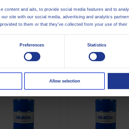
e content and ads, to provide social media features and to analy
 our site with our social media, advertising and analytics partn
 provided to them or that they’ve collected from your use of their
etischen Schmierstoffen auf Q8 Stravinsky AB umgestellt werden,
Preferences
Statistics
ung mit Kühlmitteln des Typs R134a.
Allow selection