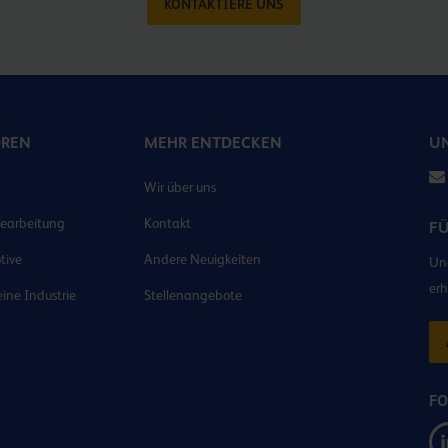
KONTAKTIERE UNS
OREN
MEHR ENTDECKEN
UN
Wir über uns
earbeitung
Kontakt
F
tive
Andere Neuigkeiten
Und
erh
ine Industrie
Stellenangebote
FO