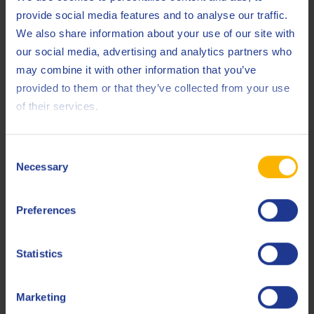
provide social media features and to analyse our traffic.
We also share information about your use of our site with
our social media, advertising and analytics partners who
may combine it with other information that you’ve
provided to them or that they’ve collected from your use
of their services.
Consent
Necessary
Selection
METALLBEARBEITUNG
Preferences
Brandgefahr im Kaltwalzwerk
18 JULI 2025
Statistics
ARTIKEL LESEN
Marketing