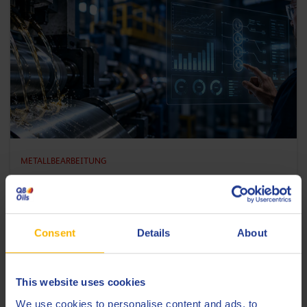
METALLBEARBEITUNG
Warum maßgeschneiderte Walzflüssigkeiten
kein Luxus mehr sind
14 JULI 2026
Consent
Details
About
ARTIKEL LESEN
This website uses cookies
We use cookies to personalise content and ads, to