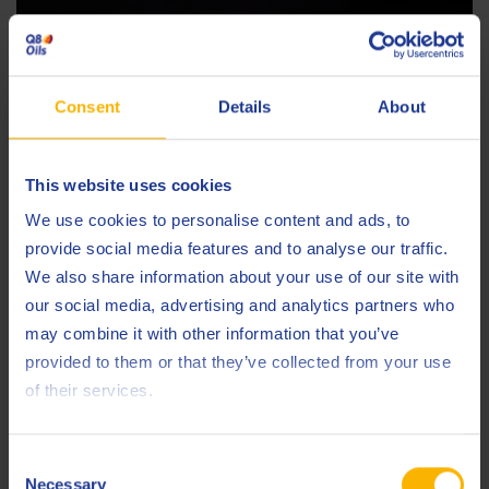
Consent
Details
About
This website uses cookies
We use cookies to personalise content and ads, to
provide social media features and to analyse our traffic.
We also share information about your use of our site with
our social media, advertising and analytics partners who
Eine Auszeichnung mit Blick in die
may combine it with other information that you’ve
provided to them or that they’ve collected from your use
Zukunft
of their services.
Consent
Der METEF Award, verliehen im Rahmen der internationalen
Necessary