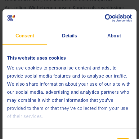
Australien. Wir betreuen unsere Kunden als zuverlässiger
Partner in ihrer Nähe, damit sie ihre Herausforderungen
meistern und ihre Ziele erreichen.
Consent
Details
About
Bei Q8Oils stehen wir für Weltklasse-Produkte,
gleichbleibende Qualität und eine hoch angesehene und
wiedererkennbare Marke. Hinzu kommen ein starker
This website uses cookies
technischer Support und Unterstützung vor Ort, ein
We use cookies to personalise content and ads, to
Servicequalitätsstandard, ein starker Fokus auf Innovation
provide social media features and to analyse our traffic.
und ein ernsthaftes Engagement zur Förderung langfristiger
We also share information about your use of our site with
Beziehungen zu unseren Kunden. Darum ist es so einfach, mit
our social media, advertising and analytics partners who
Q8Oils Geschäfte zu machen.
may combine it with other information that you’ve
provided to them or that they’ve collected from your use
Florierendes Unternehmen in einem boomenden
of their services.
Markt
Consent
Aufgrund des gestiegenen Interesses an höherwertigen