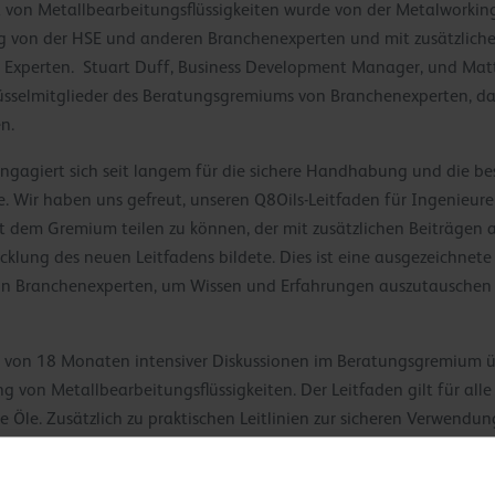
von Metallbearbeitungsflüssigkeiten wurde von der Metalworkin
ung von der HSE und anderen Branchenexperten und mit zusätzlich
n Experten. Stuart Duff, Business Development Manager, und Matt
lüsselmitglieder des Beratungsgremiums von Branchenexperten, d
n.
ngagiert sich seit langem für die sichere Handhabung und die be
. Wir haben uns gefreut, unseren Q8Oils-Leitfaden für Ingenieur
it dem Gremium teilen zu können, der mit zusätzlichen Beiträgen 
cklung des neuen Leitfadens bildete. Dies ist eine ausgezeichnete 
on Branchenexperten, um Wissen und Erfahrungen auszutauschen 
s von 18 Monaten intensiver Diskussionen im Beratungsgremium üb
von Metallbearbeitungsflüssigkeiten. Der Leitfaden gilt für alle 
 Öle. Zusätzlich zu praktischen Leitlinien zur sicheren Verwendun
ber im Rahmen der Vorschriften zur Kontrolle gesundheitsgefährde
vor, einschließlich der Verpflichtung, Einzelheiten aller Flüssigke