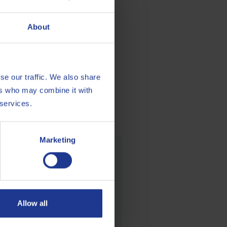
018 (9.–13. April, NEC
About
se our traffic. We also share
ers who may combine it with
 services.
Marketing
bearbeitungssegment
Allow all