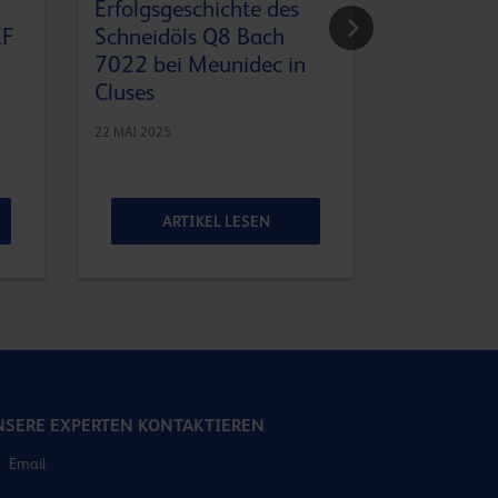
Erfolgsgeschichte des
Was ist G
EF
Schneidöls Q8 Bach
Wirol 22
7022 bei Meunidec in
25 APRIL 2025
Cluses
22 MAI 2025
ARTIKEL LESEN
ART
SERE EXPERTEN KONTAKTIEREN
Email