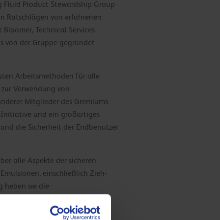
g Fluid Product Stewardship Group
en Ratschlägen von erfahrenen
 Bloomer, Technical Services
as von der Gruppe gegründet
sten Arbeitsmethoden für alle
e zur Verwendung von
anderer Mitglieder des Gremiums
Initiative und ein großartiges
und die Sicherheit der Endbenutzer
er alle Aspekte der sicheren
Emulsionen, einschließlich Zieh-
g heben sie die
nder Stoffe (COSHH, Control of
itskontrollen für 5 Jahre und die