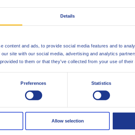
für 40 Jahre aufzuzeichnen.
on Metallbearbeitungsflüssigkeiten wird offiziell auf der MACH 2
Details
eter von Q8Oils am UKLA-Stand H19-339 anwesend sein werden.
e content and ads, to provide social media features and to analy
 our site with our social media, advertising and analytics partn
 provided to them or that they’ve collected from your use of their
Preferences
Statistics
serem Experten Stuart Duff
itet seit 1985 bei Q8Oils und hat sich auf das komplette Metall
.
Allow selection
IE
SCHLAGEN SIE EIN THEMA VOR