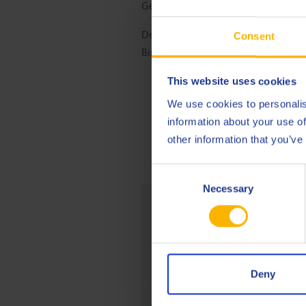
Gesundheitsdaten der Mitarbeiter 
Der Leitfaden für das Management v
Consent
Birmingham) vorgestellt, wo Vertr
This website uses cookies
We use cookies to personalis
information about your use of
other information that you’ve
Consent
Necessary
Selection
Von un
Stuart arbe
spezialisiert
Deny
FRAGEN S