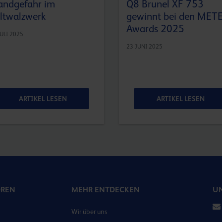
andgefahr im
Q8 Brunel XF 753
ltwalzwerk
gewinnt bei den MET
Awards 2025
JULI 2025
23 JUNI 2025
ARTIKEL LESEN
ARTIKEL LESEN
OREN
MEHR ENTDECKEN
UN
Wir über uns