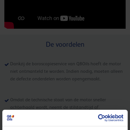
De voordelen
Dankzij de boroscopieservice van Q8Oils hoeft de motor
niet ontmanteld te worden. Indien nodig, moeten alleen
de defecte onderdelen worden opengemaakt.
Omdat de technische staat van de motor sneller
achterhaald wordt, neemt de stilstandtijd af.
Schade of defecten worden veel vroeger opgespoord.