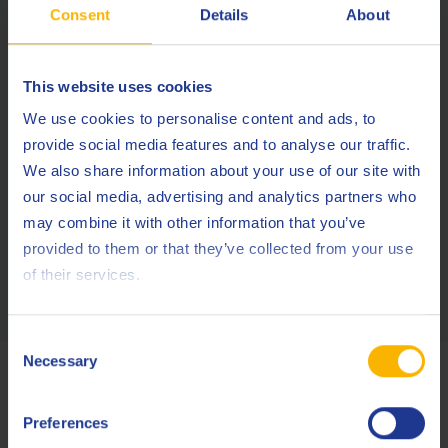
Consent
Details
About
De boroscoop stuurt hoogwaardige beelden door, waarop
This website uses cookies
zelfs de kleinste imperfectie duidelijk waarneembaar is.
We use cookies to personalise content and ads, to
provide social media features and to analyse our traffic.
U kunt de beelden opslaan en ze zoveel als nodig
We also share information about your use of our site with
herbekijken.
our social media, advertising and analytics partners who
may combine it with other information that you’ve
provided to them or that they’ve collected from your use
Het toestel heeft geen enkele invloed op de motor.
of their services.
Consent
Necessary
Selection
Wat Q8Oils u aanbiedt
Preferences
Een goede kennis van de toestand van een bepaalde motor