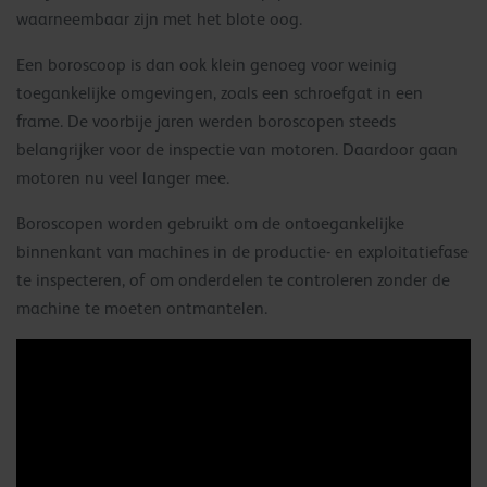
waarneembaar zijn met het blote oog.
Een boroscoop is dan ook klein genoeg voor weinig
toegankelijke omgevingen, zoals een schroefgat in een
frame. De voorbije jaren werden boroscopen steeds
belangrijker voor de inspectie van motoren. Daardoor gaan
motoren nu veel langer mee.
Boroscopen worden gebruikt om de ontoegankelijke
binnenkant van machines in de productie- en exploitatiefase
te inspecteren, of om onderdelen te controleren zonder de
machine te moeten ontmantelen.