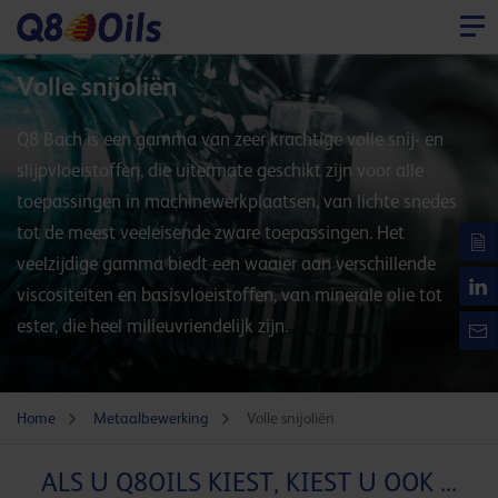
Volle snijoliën
Q8 Bach is een gamma van zeer krachtige volle snij- en
slijpvloeistoffen, die uitermate geschikt zijn voor alle
toepassingen in machinewerkplaatsen, van lichte snedes
tot de meest veeleisende zware toepassingen. Het
veelzijdige gamma biedt een waaier aan verschillende
viscositeiten en basisvloeistoffen, van minerale olie tot
ester, die heel milieuvriendelijk zijn.
Home
Metaalbewerking
Volle snijoliën
ALS U Q8OILS KIEST, KIEST U OOK ...