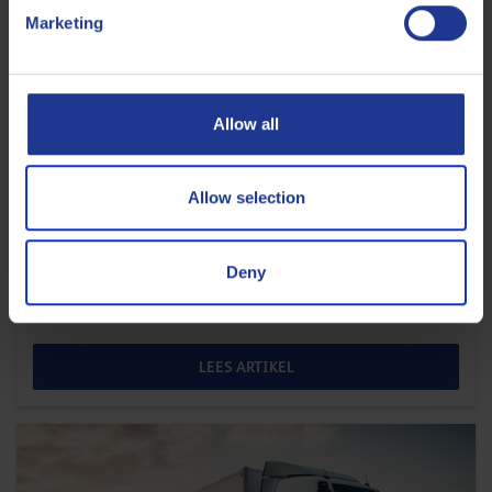
Marketing
Allow all
AUTOMOTIVE
Allow selection
Iveco-motoroliespecificaties: Light-Duty en
Heavy-Duty
Deny
10 SEPTEMBER 2025
LEES ARTIKEL