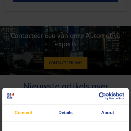
Contacteer een van onze Automotive
experts
CONTACTEER ONS
Nieuwste artikels over
Automotive
Consent
Details
About