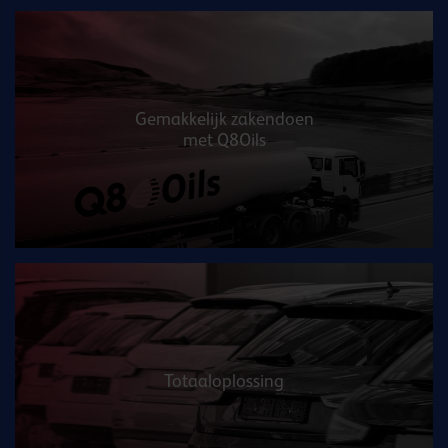
Gemakkelijk zakendoen
met Q8Oils
Totaaloplossing