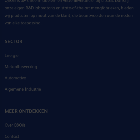
Q8Oils is uw smeermiddelen- en vettenleverancier bij uitstek. Dankzij
onze eigen R&D laboratoria en state-of-the-art mengfabrieken, bieden
wij producten op maat van de klant, die beantwoorden aan de noden
van elke toepassing.
SECTOR
Energie
Metaalbewerking
Automotive
Algemene Industrie
MEER ONTDEKKEN
Over Q8Oils
Contact