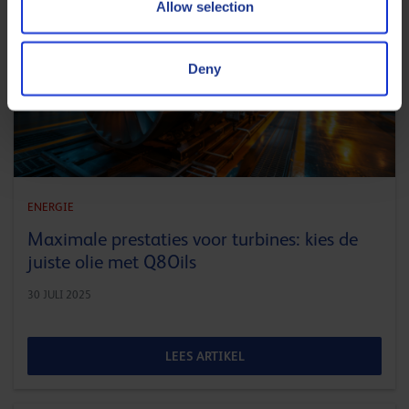
Allow selection
Deny
ENERGIE
Maximale prestaties voor turbines: kies de
juiste olie met Q8Oils
30 JULI 2025
LEES ARTIKEL