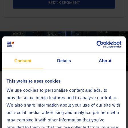
BEKIJK SEGMENT
Contacteer een van onze Energie experts
CONTACTEER ONS
Consent
Details
About
Nieuwste artikels over Energie
This website uses cookies
We use cookies to personalise content and ads, to
provide social media features and to analyse our traffic.
We also share information about your use of our site with
our social media, advertising and analytics partners who
may combine it with other information that you’ve
provided to them or that they’ve collected from your use