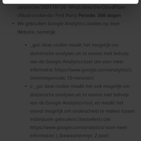
us/articles/200170156- What-does-the-CloudFlare-
Periode: 366 dagen
cfduid-cookie-do- First Party
We gebruiken Google Analytics cookies op deze
Website, namelijk:
_gat: deze cookie maakt het mogelijk om
statistische analyses uit te voeren met behulp
van de Google Analytics-tool (zie voor meer
informatie: https://www.google.com/analytics/);
(retentieperiode: 10 minuten)
o _ga: deze cookie maakt het ook mogelijk om
statistische analyses uit te voeren met behulp
van de Google Analytics-tool, en maakt het
vooral mogelijk om onderscheid te maken tussen
individuele gebruikers (bezoekers) (zie
https://www.google.com/analytics/ voor meer
informatie) ); (bewaartermijn: 2 jaar)