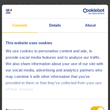
Hieronder vindt u een overzicht van de cookies van KPB en
andere dienstverleners die op deze Website gebruikt worden.
Deze lijst van cookies was is het laatst bijgewerkt op de
datum die aangegeven onderaan dit Cookiebeleid. De lijst
Consent
Details
About
zal geregeld aangevuld worden met toekomstige cookies die
gebruikt worden op de website .
This website uses cookies
KPB kan zowel sessiecookies als permanente cookies
We use cookies to personalise content and ads, to
gebruiken. Sessiecookies staan een websitebeheerder toe om
provide social media features and to analyse our traffic.
uw acties enkel te linken gedurende uw browsersessie,
We also share information about your use of our site with
wanneer u uw internet browser opent. Permanente cookies
our social media, advertising and analytics partners who
worden opgeslagen op uw apparaat voor een specifieke tijd
may combine it with other information that you’ve
die is aangegeven in de cookie. Deze periode zal u ook
provided to them or that they’ve collected from your use
hieronder terugvinden voor elke cookie.
of their services.
4. FIRST PARTY COOKIES
De First party cookies, namelijk de cookies die door KPB zelf
Consent
op de Website worden geplaatst, zijn: